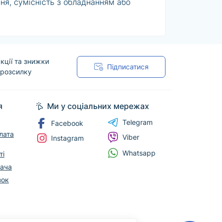
ня, сумісність з обладнанням або
 форму випуску й комплектацію наведені
ріант і оформити доставку по Україні.
кції та знижки
Підписатися
 розсилку
я
Ми у соціальних мережах
Telegram
Facebook
лата
Viber
Instagram
Whatsapp
ті
вача
зок