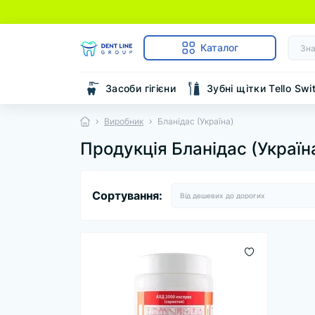
Каталог
Засоби гігієни
Зубні щітки Tello Swi
Виробник
Бланідас (Україна)
Продукція Бланідас (Україн
Сортування: