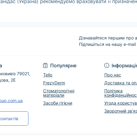
ланідас (Україна) рекомендуємо враховувати її призначен
йні рекомендації виробника. Дані про конкретну модель,
опоможуть уточнити наявність, підібрати відповідний ва
о використання дотримуйтеся інструкції виробника.
Дізнавайтеся першим про а
Підпишіться на нашу e-mail
Угода користувача
а
Популярне
Інформаці
мовивіз 79021,
Tello
Про нас
дова, 2Е
FrezyDerm
Доставка та оп
Стоматологічні
Політика
матеріали
конфіденційнос
roup.com.ua
Засоби гігієни
Угода користу
Зворотний зв’я
контактів