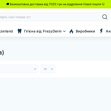
🚚 Безкоштовна доставка від 7000 грн на відділення Нової пошти 🦷
tzerland
Гігієна від FrezyDerm
Виробники
Ак
а)