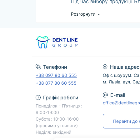
Під час вибору продукції Б
матеріалами, а також офіці
Розгорнути
у відповідній картці товару.
Менеджери DentLine Group д
Для безпечного професійног
Телефони
Наша адрес
+38 097 80 60 555
Офіс шоурум. Са
м. Львів, вул. Са
+38 077 80 60 555
E-mail
Графік роботи
office@dentlineg
Понеділок - П'ятниця:
9:00-19:00
Субота: 10:00-16:00
Перейти до 
(просимо уточняти)
Неділя: вихідний