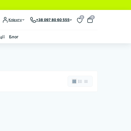
0
0
Клієнту
+38 097 80 60 555
ції
Блог