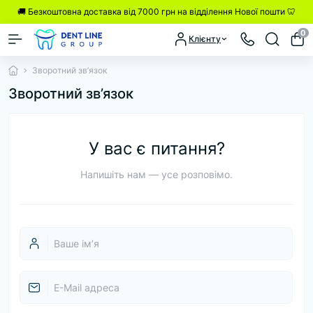
🚚 Безкоштовна доставка від 7000 грн на відділення Нової пошти 🦷
0
Клієнту
Зворотний зв’язок
Зворотний зв’язок
У вас є питання?
Напишіть нам — усе розповімо.