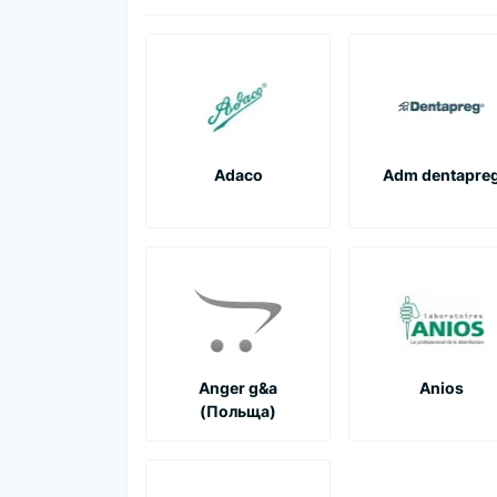
Adaco
Adm dentapre
Anger g&a
Anios
(Польща)