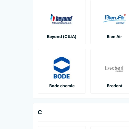
Beyond (США)
Bien Air
Bode chemie
Bredent
C