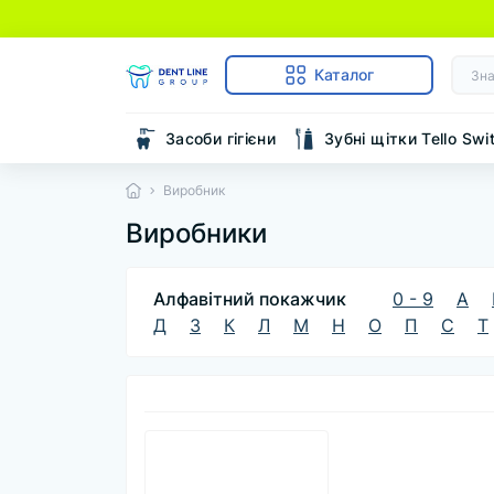
Каталог
Засоби гігієни
Зубні щітки Tello Swi
Виробник
Виробники
Алфавітний покажчик
0 - 9
A
Д
З
К
Л
М
Н
О
П
С
Т