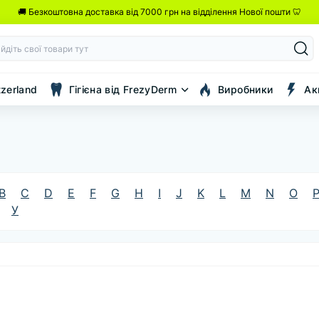
🚚 Безкоштовна доставка від 7000 грн на відділення Нової пошти 🦷
tzerland
Гігієна від FrezyDerm
Виробники
Ак
B
C
D
E
F
G
H
I
J
K
L
M
N
O
У