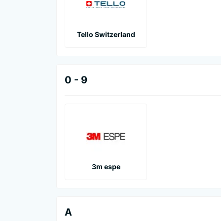
Tello Switzerland
0 - 9
3m espe
A