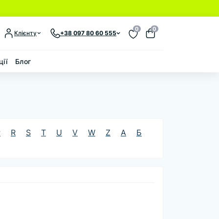
0
0
Клієнту
+38 097 80 60 555
ції
Блог
P
R
S
T
U
V
W
Z
А
Б