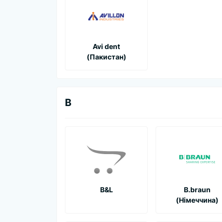
Avi dent
(Пакистан)
B
B&L
B.braun
(Німеччина)