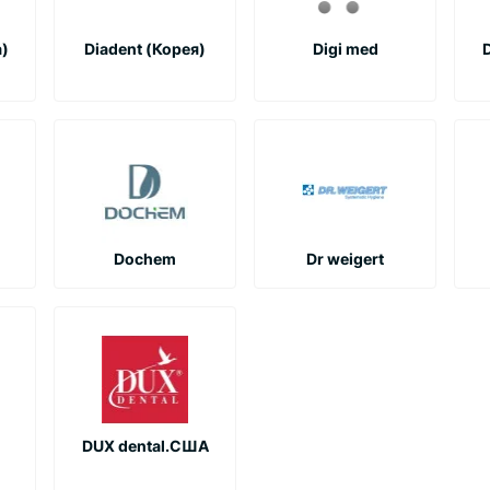
а)
Diadent (Корея)
Digi med
D
Dochem
Dr weigert
DUX dental.США