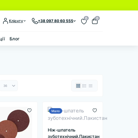
0
0
Клієнту
+38 097 80 60 555
ції
Блог
Мало
Ніж-шпатель
зуботехнічний.Пакистан