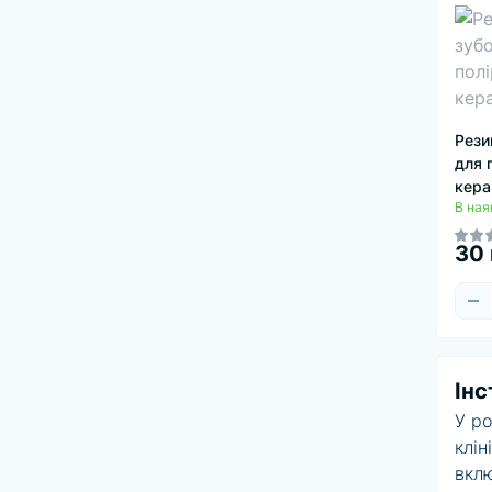
Рези
для 
кера
В ная
30 
Інс
У ро
клін
вклю