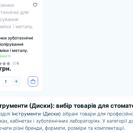
нки зуботехнічні
полірування
міки і металу.
вності
0
грн.
трументи (Диски): вибір товарів для стомато
зділі
Інструменти (Диски)
зібрані товари для професійно
іках, кабінетах і зуботехнічних лабораторіях. У категорії 
чати різні бренди, формати, розміри та комплектації.