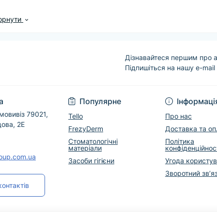
час вибору звертайте увагу на призначення, сумісність, 
орнути
товлення та рекомендації виробника. Для медичних виро
ж враховувати умови зберігання, строк придатності та і
Line Group допоможе підібрати відповідний варіант, уточ
Дізнавайтеся першим про а
країні. Скористайтеся фільтрами та сортуванням, щоб ш
Підпишіться на нашу e-mail
Угода користувача
а
Популярне
Інформаці
мовивіз 79021,
Tello
Про нас
дова, 2Е
FrezyDerm
Доставка та оп
Стоматологічні
Політика
матеріали
конфіденційнос
roup.com.ua
Засоби гігієни
Угода користу
Зворотний зв’я
контактів