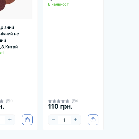
В наявності
дрізний
нічний не
ний
,8.Китай
ті
0
0
н.
110 грн.