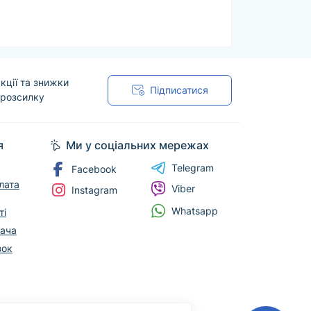
технічні параметри, матеріал
бів і витратних матеріалів важливо
нструкцію із застосування.
нити наявність і організувати доставку
кції та знижки
Підписатися
видше знайти потрібний товар.
 розсилку
я
Ми у соціальних мережах
Telegram
Facebook
лата
Viber
Instagram
Whatsapp
ті
вача
зок