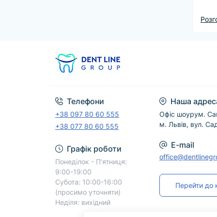
Під 
Розг
виго
тако
Dent
по У
Телефони
Наша адрес
+38 097 80 60 555
Офіс шоурум. Са
м. Львів, вул. Са
+38 077 80 60 555
E-mail
Графік роботи
office@dentlineg
Понеділок - П'ятниця:
9:00-19:00
Субота: 10:00-16:00
Перейти до 
(просимо уточняти)
Неділя: вихідний