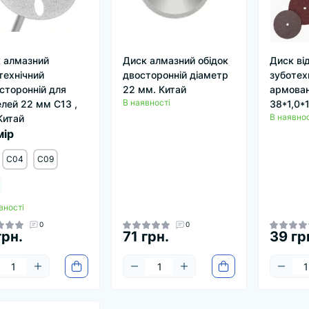
 алмазний
Диск алмазний обідок
Диск ві
технічний
двосторонній діаметр
зуботех
сторонній для
22 мм. Китай
армова
В наявності
лей 22 мм C13 ,
38*1,0*1
В наявнос
Китай
мір
C04
C09
вності
0
0
грн.
71 грн.
39 гр