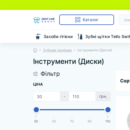
Каталог
Засоби гігієни
Зубні щітки Tello Swi
Зубним технікам
Інструменти (Диски)
Інструменти (Диски)
Фільтр
Сор
ЦІНА
-
грн.
30
50
70
90
110