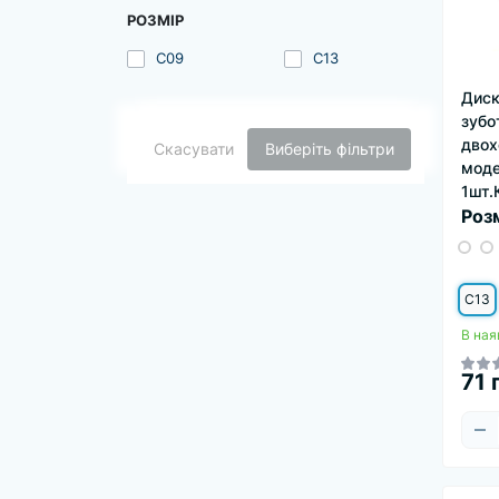
РОЗМІР
C09
C13
Диск
зубо
двох
Скасувати
Виберіть фільтри
моде
1шт.
Роз
C13
В ная
71 