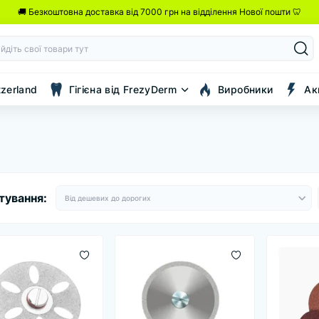
🚚 Безкоштовна доставка від 7000 грн на відділення Нової пошти 🦷
tzerland
Гігієна від FrezyDerm
Виробники
Ак
тування: