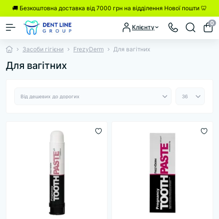
🚚 Безкоштовна доставка від 7000 грн на відділення Нової пошти 🦷
0
Клієнту
Засоби гігієни
FrezyDerm
Для вагітних
Для вагітних