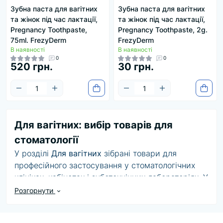
Зубна паста для вагітних
Зубна паста для вагітних
та жінок під час лактації,
та жінок під час лактації,
Pregnancy Toothpaste,
Pregnancy Toothpaste, 2g.
75ml. FrezyDerm
FrezyDerm
В наявності
В наявності
0
0
520 грн.
30 грн.
Для вагітних: вибір товарів для
стоматології
У розділі
Для вагітних
зібрані товари для
професійного застосування у стоматологічних
клініках, кабінетах і зуботехнічних лабораторіях. У
категорії доступно товарів:
2
. Асортимент може
Розгорнути
включати різні бренди, формати, розміри та
комплектації.