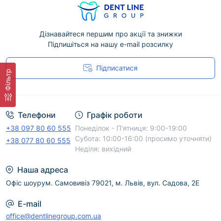
Під час вибору звертайте увагу на призначення,
сумісність, технічні параметри, матеріал
виготовлення та рекомендації виробника. Для
Дізнавайтеся першим про акції та знижки
Підпишіться на нашу e-mail розсилку
медичних виробів і витратних матеріалів
важливо також враховувати умови зберігання,
Підписатися
строк придатності та інструкцію із застосування.
Фільтр
Угода користувача
DentLine Group допоможе підібрати відповідний
варіант, уточнити наявність і організувати
доставку по Україні. Скористайтеся фільтрами та
Телефони
Графік роботи
сортуванням, щоб швидше знайти потрібний
+38 097 80 60 555
Понеділок - П'ятниця: 9:00-19:00
товар.
Субота: 10:00-16:00 (просимо уточняти)
+38 077 80 60 555
Неділя: вихідний
Наша адреса
Офіс шоурум. Самовивіз 79021, м. Львів, вул. Садова, 2Е
E-mail
office@dentlinegroup.com.ua