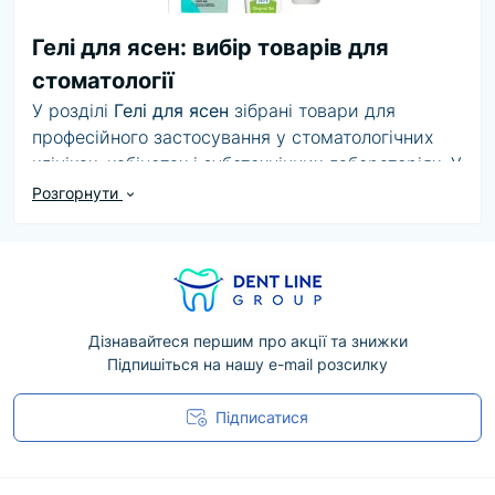
Гелі для ясен: вибір товарів для
стоматології
У розділі
Гелі для ясен
зібрані товари для
професійного застосування у стоматологічних
клініках, кабінетах і зуботехнічних лабораторіях. У
категорії доступно товарів:
20
. Асортимент може
Розгорнути
включати різні бренди, формати, розміри та
комплектації.
Під час вибору звертайте увагу на призначення,
сумісність, технічні параметри, матеріал
виготовлення та рекомендації виробника. Для
Дізнавайтеся першим про акції та знижки
Підпишіться на нашу e-mail розсилку
медичних виробів і витратних матеріалів
важливо також враховувати умови зберігання,
Підписатися
строк придатності та інструкцію із застосування.
Угода користувача
DentLine Group допоможе підібрати відповідний
варіант, уточнити наявність і організувати