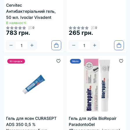
Cervitec
Антибактеріальний гель,
50 мл. Ivoclar Vivadent
В наявності
0
0
783 грн.
265 грн.
Хіт продаж
Мало
Гель для ясен CURASEPT
Гель для зубів BioRepair
ADS 350 0,5 %
ParadontoGel