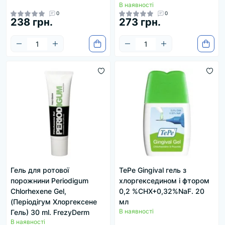
В наявності
0
0
238 грн.
273 грн.
Гель для ротової
TePe Gingival гель з
порожнини Periodigum
хлоргекседином і фтором
Chlorhexene Gel,
0,2 %CHX+0,32%NaF. 20
(Періодігум Хлоргексене
мл
В наявності
Гель) 30 ml. FrezyDerm
В наявності