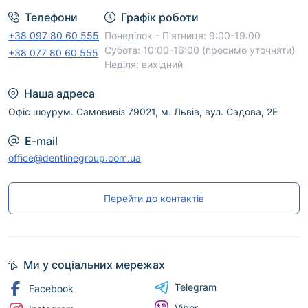
доставку по Україні. Скористайтеся фільтрами та
Телефони
Графік роботи
сортуванням, щоб швидше знайти потрібний
+38 097 80 60 555
Понеділок - П'ятниця: 9:00-19:00
товар.
Субота: 10:00-16:00 (просимо уточняти)
+38 077 80 60 555
Неділя: вихідний
Наша адреса
Офіс шоурум. Самовивіз 79021, м. Львів, вул. Садова, 2Е
E-mail
office@dentlinegroup.com.ua
Перейти до контактів
Ми у соціальних мережах
Telegram
Facebook
Viber