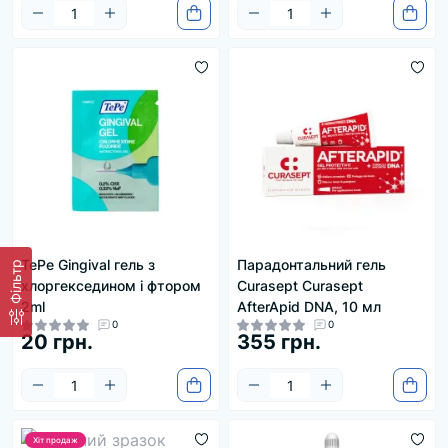
TePe Gingival гель з
Парадонтальний гель
Фільтр
хлоргекседином і фтором
Curasept Curasept
2ml
AfterApid DNA, 10 мл
0
0
20 грн.
355 грн.
Хіт продаж