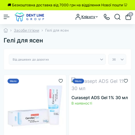
🚚 Безкоштовна доставка від 7000 грн на відділення Нової пошти 🦷
0
Клієнту
Засоби гігієни
Гелі для ясен
Гелі для ясен
Мало
Мало
Curasept ADS Gel 1% 30 мл
В наявності