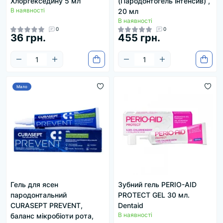
Хлоргекседину 5 мл
(Пародонтогель інтенсив) ,
В наявності
20 мл
В наявності
0
0
36 грн.
455 грн.
Мало
Гель для ясен
Зубний гель PERIO-AID
пародонтальний
PROTECT GEL 30 мл.
CURASEPT PREVENT,
Dentaid
В наявності
баланс мікробіоти рота,