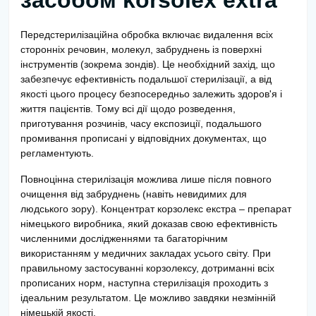
засобом korsolex extra
Передстерилізаційна обробка включає видалення всіх
сторонніх речовин, молекул, забруднень із поверхні
інструментів (зокрема зондів). Це необхідний захід, що
забезпечує ефективність подальшої стерилізації, а від
якості цього процесу безпосередньо залежить здоров'я і
життя пацієнтів. Тому всі дії щодо розведення,
приготування розчинів, часу експозиції, подальшого
промивання прописані у відповідних документах, що
регламентують.
Повноцінна стерилізація можлива лише після повного
очищення від забруднень (навіть невидимих ​​для
людського зору). Концентрат корзолекс екстра – препарат
німецького виробника, який доказав свою ефективність
численними дослідженнями та багаторічним
використанням у медичних закладах усього світу. При
правильному застосуванні корзолексу, дотриманні всіх
прописаних норм, наступна стерилізація проходить з
ідеальним результатом. Це можливо завдяки незмінній
німецькій якості.