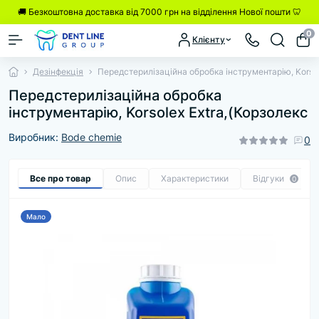
🚚 Безкоштовна доставка від 7000 грн на відділення Нової пошти 🦷
0
Клієнту
Дезінфекція
Передстерилізаційна обробка інструментарію, Korsol
Передстерилізаційна обробка
інструментарію, Korsolex Extra,(Корзолекс
Виробник:
Bode chemie
0
Все про товар
Опис
Характеристики
Відгуки
0
Мало