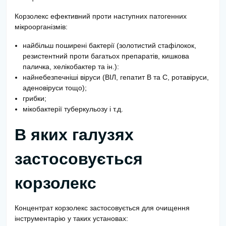
Корзолекс ефективний проти наступних патогенних
мікроорганізмів:
найбільш поширені бактерії (золотистий стафілокок,
резистентний проти багатьох препаратів, кишкова
паличка, хелікобактер та ін.):
найнебезпечніші віруси (ВІЛ, гепатит В та С, ротавіруси,
аденовіруси тощо);
грибки;
мікобактерії туберкульозу і т.д.
В яких галузях
застосовується
корзолекс
Концентрат корзолекс застосовується для очищення
інструментарію у таких установах: