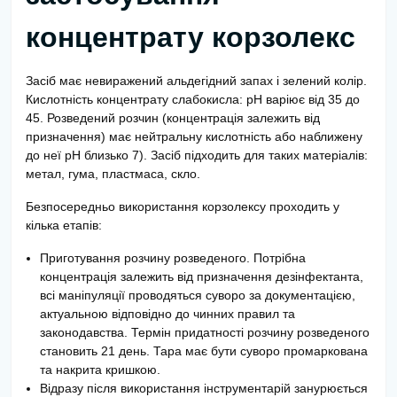
концентрату корзолекс
Засіб має невиражений альдегідний запах і зелений колір.
Кислотність концентрату слабокисла: рН варіює від 35 до
45. Розведений розчин (концентрація залежить від
призначення) має нейтральну кислотність або наближену
до неї рН близько 7). Засіб підходить для таких матеріалів:
метал, гума, пластмаса, скло.
Безпосередньо використання корзолексу проходить у
кілька етапів:
Приготування розчину розведеного. Потрібна
концентрація залежить від призначення дезінфектанта,
всі маніпуляції проводяться суворо за документацією,
актуальною відповідно до чинних правил та
законодавства. Термін придатності розчину розведеного
становить 21 день. Тара має бути суворо промаркована
та накрита кришкою.
Відразу після використання інструментарій занурюється