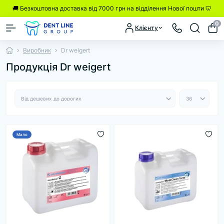
🚚 Безкоштовна доставка від 7000 грн на відділення Нової пошти 🦷
0
Клієнту
Виробник
Dr weigert
Продукція Dr weigert
Мало