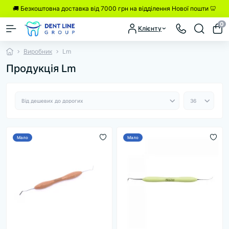
🚚 Безкоштовна доставка від 7000 грн на відділення Нової пошти 🦷
0
Клієнту
Виробник
Lm
Продукція Lm
Мало
Мало