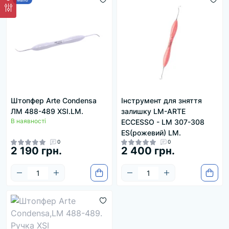
Мало
Штопфер Arte Condensa
Інструмент для зняття
ЛМ 488-489 XSI.LM.
залишку LM-ARTE
В наявності
ECCESSO - LM 307-308
ES(рожевий) LM.
0
0
2 190 грн.
2 400 грн.