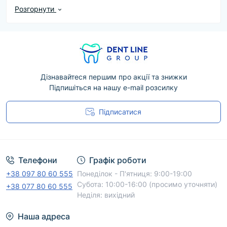
ціни, характеристики та варіанти комплектації.
Розгорнути
Під час вибору продукції Lm рекомендуємо
враховувати її призначення, сумісність з
обладнанням або матеріалами, а також офіційні
рекомендації виробника. Дані про конкретну
модель, форму випуску й комплектацію наведені
Дізнавайтеся першим про акції та знижки
у відповідній картці товару.
Підпишіться на нашу e-mail розсилку
Менеджери DentLine Group допоможуть
Підписатися
уточнити наявність, підібрати відповідний
Угода користувача
варіант і оформити доставку по Україні. Для
безпечного професійного використання
дотримуйтеся інструкції виробника.
Телефони
Графік роботи
+38 097 80 60 555
Понеділок - П'ятниця: 9:00-19:00
Субота: 10:00-16:00 (просимо уточняти)
+38 077 80 60 555
Неділя: вихідний
Наша адреса