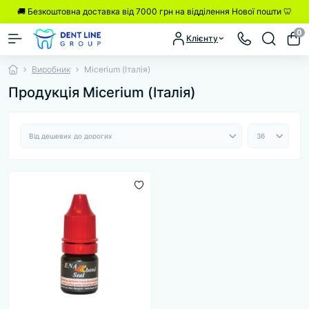
🚚 Безкоштовна доставка від 7000 грн на відділення Нової пошти 🦷
0
Клієнту
Виробник
Micerium (Італія)
Продукція Micerium (Італія)