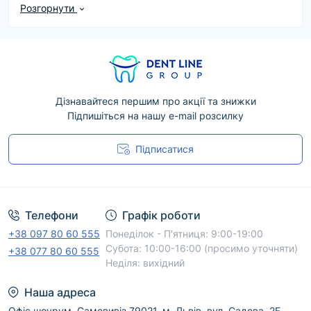
можна переглянути доступні товари бренду,
Розгорнути
порівняти ціни, характеристики та варіанти
комплектації.
Під час вибору продукції Micerium (Італія)
рекомендуємо враховувати її призначення,
сумісність з обладнанням або матеріалами, а
Дізнавайтеся першим про акції та знижки
Підпишіться на нашу e-mail розсилку
також офіційні рекомендації виробника. Дані про
конкретну модель, форму випуску й
Підписатися
комплектацію наведені у відповідній картці
товару.
Угода користувача
Менеджери DentLine Group допоможуть
уточнити наявність, підібрати відповідний
Телефони
Графік роботи
варіант і оформити доставку по Україні. Для
+38 097 80 60 555
Понеділок - П'ятниця: 9:00-19:00
безпечного професійного використання
Субота: 10:00-16:00 (просимо уточняти)
+38 077 80 60 555
дотримуйтеся інструкції виробника.
Неділя: вихідний
Наша адреса
Офіс шоурум. Самовивіз 79021, м. Львів, вул. Садова, 2Е