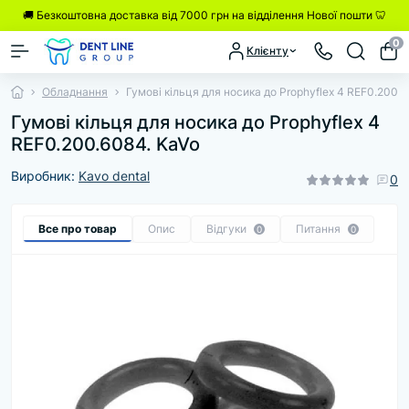
🚚 Безкоштовна доставка від 7000 грн на відділення Нової пошти 🦷
0
Клієнту
Обладнання
Гумові кільця для носика до Prophyflex 4 REF0.200.6
Гумові кільця для носика до Prophyflex 4
REF0.200.6084. KaVo
Виробник:
Kavo dental
0
Все про товар
Опис
Відгуки
Питання
0
0