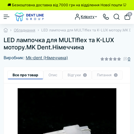
🚚 Безкоштовна доставка від 7000 грн на відділення Нової пошти 🦷
0
Клієнту
Обладнання
LED лампочка для MULTIflex та K-LUX мотору.MK De
LED лампочка для MULTIflex та K-LUX
мотору.MK Dent.Німеччина
Виробник:
Mk-dent (Німеччина)
0
Все про товар
Опис
Відгуки
Питання
0
0