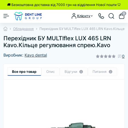
🚚 Безкоштовна доставка від 7000 грн на відділення Нової пошти 🦷
0
Клієнту
Обладнання
Перехідник БУ MULTIflex LUX 465 LRN Kavo.Кільце 
Перехідник БУ MULTIflex LUX 465 LRN
Kavo.Кільце регулювання спрею.Kavo
Виробник:
Kavo dental
0
Все про товар
Опис
Відгуки
Питання
0
0