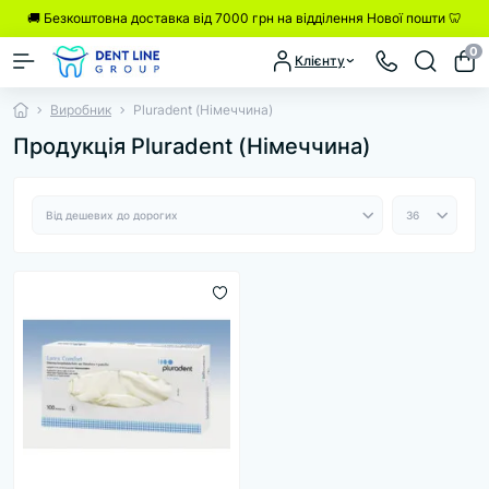
🚚 Безкоштовна доставка від 7000 грн на відділення Нової пошти 🦷
0
Клієнту
Виробник
Pluradent (Німеччина)
Продукція Pluradent (Німеччина)