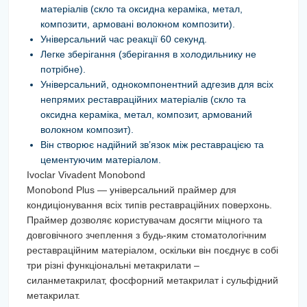
матеріалів (скло та оксидна кераміка, метал,
композити, армовані волокном композити).
Універсальний час реакції 60 секунд.
Легке зберігання (зберігання в холодильнику не
потрібне).
Універсальний, однокомпонентний адгезив для всіх
непрямих реставраційних матеріалів (скло та
оксидна кераміка, метал, композит, армований
волокном композит).
Він створює надійний зв’язок між реставрацією та
цементуючим матеріалом.
Ivoclar Vivadent Monobond
Monobond Plus — універсальний праймер для
кондиціонування всіх типів реставраційних поверхонь.
Праймер дозволяє користувачам досягти міцного та
довговічного зчеплення з будь-яким стоматологічним
реставраційним матеріалом, оскільки він поєднує в собі
три різні функціональні метакрилати –
силанметакрилат, фосфорний метакрилат і сульфідний
метакрилат.