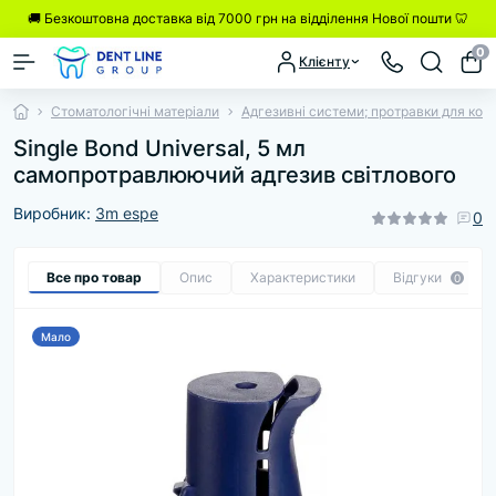
🚚 Безкоштовна доставка від 7000 грн на відділення Нової пошти 🦷
0
Клієнту
Стоматологічні матеріали
Адгезивні системи; протравки для комп
Single Bond Universal, 5 мл
cамопротравлюючий адгезив світлового
Виробник:
3m espe
0
Все про товар
Опис
Характеристики
Відгуки
0
Мало