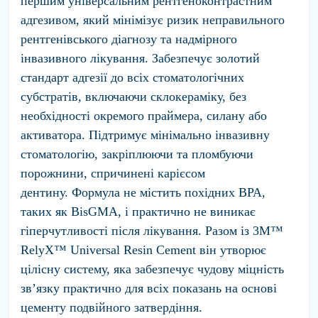
першим універсальним рентгеноконтрастним
адгезивом, який мінімізує ризик неправильного
рентгенівського діагнозу та надмірного
інвазивного лікування. Забезпечує золотий
стандарт адгезії до всіх стоматологічних
субстратів, включаючи склокераміку, без
необхідності окремого праймера, силану або
активатора. Підтримує мінімально інвазивну
стоматологію, закріплюючи та пломбуючи
порожнини, спричинені карієсом
дентину. Формула не містить похідних BPA,
таких як BisGMA, і практично не виникає
гіперчутливості після лікування. Разом із 3M™
RelyX™ Universal Resin Cement він утворює
цілісну систему, яка забезпечує чудову міцність
зв’язку практично для всіх показань на основі
цементу подвійного затвердіння.