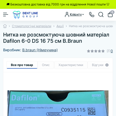
🚚 Безкоштовна доставка від 7000 грн на відділення Нової пошти 🦷
0
Клієнту
Стоматологічні матеріали
Акції
Нитка не розсмоктуюча шовний 
Нитка не розсмоктуюча шовний матеріал
Dafilon 6-0 DS 16 75 см B.Braun
Виробник:
B.braun (Німеччина)
0
Все про товар
Опис
Характеристики
Відгуки
0