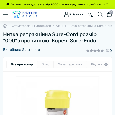
🚚 Безкоштовна доставка від 7000 грн на відділення Нової пошти 🦷
0
Клієнту
Стоматологічні матеріали
Акції
Нитка ретракційна Sure-Cord р
Нитка ретракційна Sure-Cord розмір
"000"з пропиткою .Корея. Sure-Endo
Виробник:
Sure-endo
0
Все про товар
Опис
Характеристики
Відгуки
0