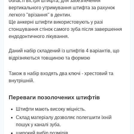
області вістря штифта, для забезпечення
вертикального утримування штифта за рахунок
легкого "врізання" в дентин.
Ще анкерні штифти використовують у разі
стоншування стінок самого зуба після завершення
ендодонтичного лікування.
Даний набір складений із штифтів 4 варіантів, що
відрізняються товщиною та формою
Також в набір входять два ключі - хрестовий та
внутрішній.
Переваги позолочених штифтів
Штифти мають високу міцність.
Склад матеріалу дозволяє полегшити їхній
пошук у каналі зуба.
широкий вибір розмірів