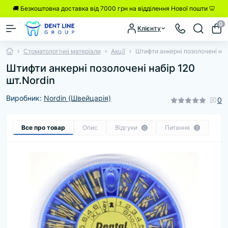
🚚 Безкоштовна доставка від 7000 грн на відділення Нової пошти 🦷
0
Клієнту
Стоматологічні матеріали
Акції
Штифти анкерні позолочені наб
Штифти анкерні позолочені набір 120
шт.Nordin
Виробник:
Nordin (Швейцарія)
0
Все про товар
Опис
Відгуки
Питання
0
0