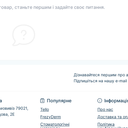
овар, станьте першим і задайте своє питання.
Дізнавайтеся першим про а
Підпишіться на нашу e-mail
Угода користувача
а
Популярне
Інформаці
мовивіз 79021,
Tello
Про нас
дова, 2Е
FrezyDerm
Доставка та оп
Стоматологічні
Політика