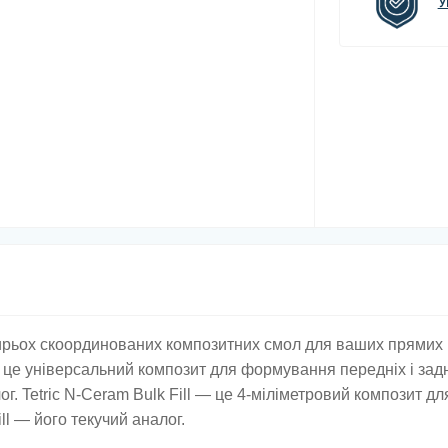
У
отирьох скоординованих композитних смол для ваших прямих
 це універсальний композит для формування передніх і зад
лог. Tetric N-Ceram Bulk Fill — це 4-міліметровий композит дл
ill — його текучий аналог.