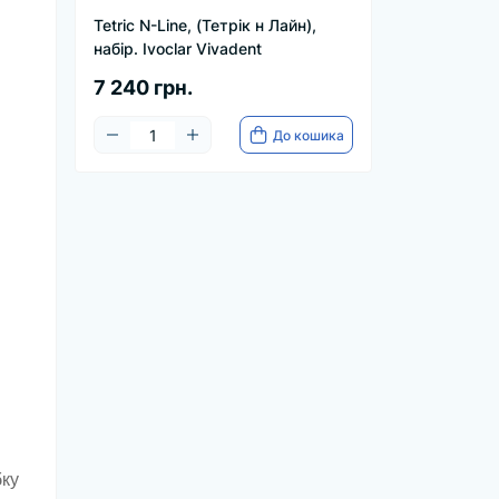
Tetric N-Line, (Тетрік н Лайн),
набір. Ivoclar Vivadent
7 240 грн.
До кошика
бку