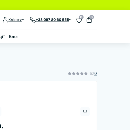
0
0
Клієнту
+38 097 80 60 555
ції
Блог
0
.