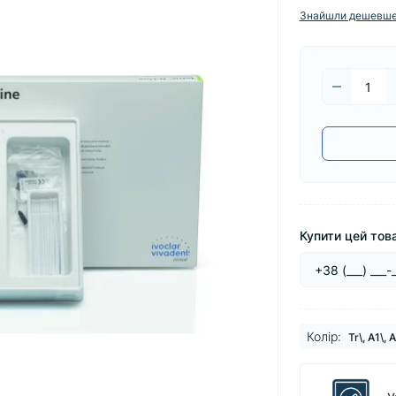
Знайшли дешевш
Купити цей това
Колір:
Tr\, A1\, 