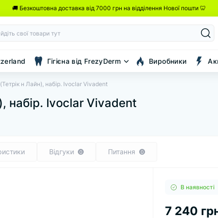
🚚 Безкоштовна доставка від 7000 грн на відділення Нової пошти 🦷
tzerland
Гігієна від FrezyDerm
Виробники
Ак
 (Тетрік н Лайн), набір. Ivoclar Vivadent
), набір. Ivoclar Vivadent
ристики
Відгуки
Питання
0
0
В наявності
7 240 грн