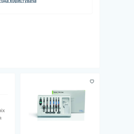
года користувача
ніх
я