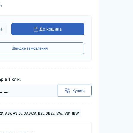
е?
До кошика
Швидке замовлення
р в 1 клік:
Купити
A2\, A3\, A3.5\, DA3\,5\, B2\, DB2\, IVA\, IVB\, IBW