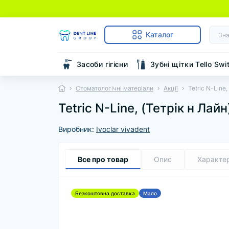
Каталог
Засоби гігієни
Зубні щітки Tello Swi
Стоматологічні матеріали
Акції
Tetric N-Line,
Tetric N-Line, (Тетрік н Лайн
Виробник:
Ivoclar vivadent
Все про товар
Опис
Характе
Безкоштовна доставка
Мало