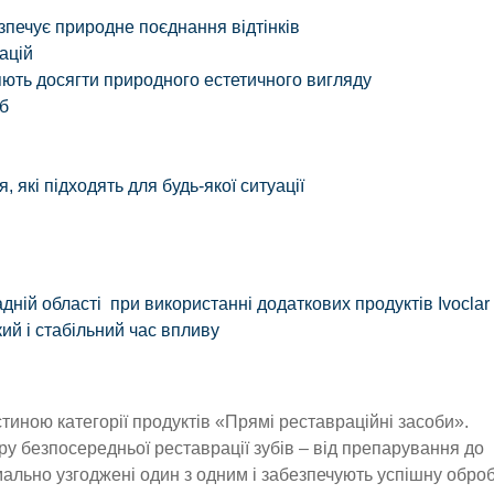
печує природне поєднання відтінків
рацій
ляють досягти природного естетичного вигляду
б
 які підходять для будь-якої ситуації
дній області
при використанні додаткових продуктів Ivoclar
ий і стабільний час впливу
частиною категорії продуктів «Прямі реставраційні засоби».
ру безпосередньої реставрації зубів – від препарування до
ально узгоджені один з одним і забезпечують успішну обро