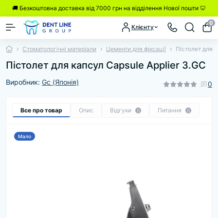
🚚 Безкоштовна доставка від 7000 грн на відділення Нової пошти 🦷
0
Клієнту
Стоматологічні матеріали
Цементи для фіксації
Пістолет для к
Пістолет для капсул Capsule Applier 3.GC
Виробник:
Gc (Японія)
0
Все про товар
Опис
Відгуки
Питання
0
0
Мало