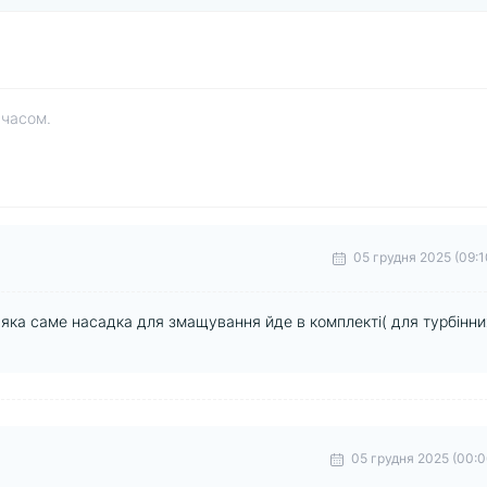
 часом.
05 грудня 2025 (09:1
 яка саме насадка для змащування йде в комплекті( для турбінни
05 грудня 2025 (00:0