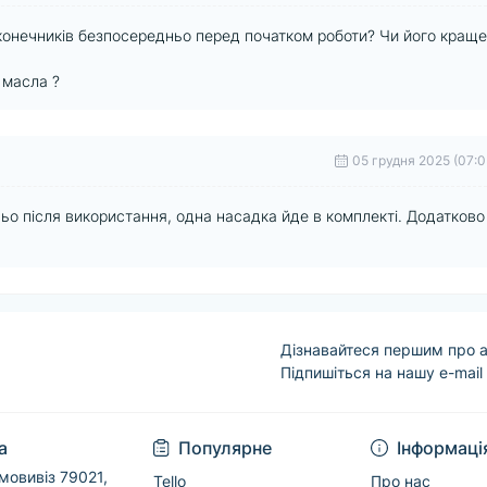
онечників безпосередньо перед початком роботи? Чи його краще
 масла ?
05 грудня 2025 (07:0
о після використання, одна насадка йде в комплекті. Додатково
Дізнавайтеся першим про а
Підпишіться на нашу e-mail
Угода користувача
а
Популярне
Інформаці
мовивіз 79021,
Tello
Про нас