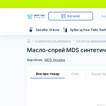
Каталог
Засоби гігієни
Зубні щітки Tello Swi
Стоматологічні матеріали
Догляд за наконечни
Масло-спрей MDS синтетич
Виробник:
MDS Україна
Все про товар
Опис
Характе