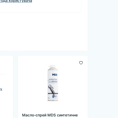
года користувача
іх
Масло-спрей MDS синтетичне