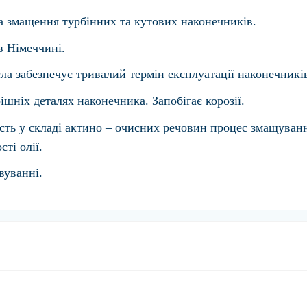
а змащення турбінних та кутових наконечників.
в Німеччині.
ла забезпечує тривалий термін експлуатації наконечникі
шніх деталях наконечника. Запобігає корозії.
сть у складі актино – очисних речовин процес змащуван
ті олії.
вуванні.