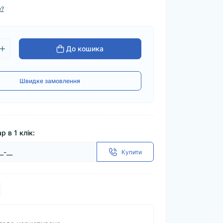
е?
До кошика
Швидке замовлення
р в 1 клік:
Купити