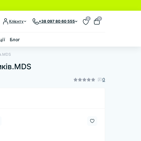
0
0
Клієнту
+38 097 80 60 555
ції
Блог
ів.MDS
иків.MDS
0