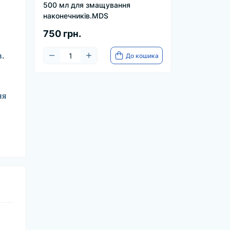
500 мл для змащування
наконечників.MDS
750 грн.
в.
До кошика
ня