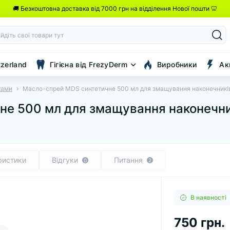
🚚 Безкоштовна доставка від 7000 грн на відділення Нової пошти 🦷
tzerland
Гігієна від FrezyDerm
Виробники
Ак
ками
Масло-спрей MDS синтетичне 500 мл для змащування наконечник
не 500 мл для змащування наконечн
ристики
Відгуки
Питання
0
2
В наявності
750 грн.