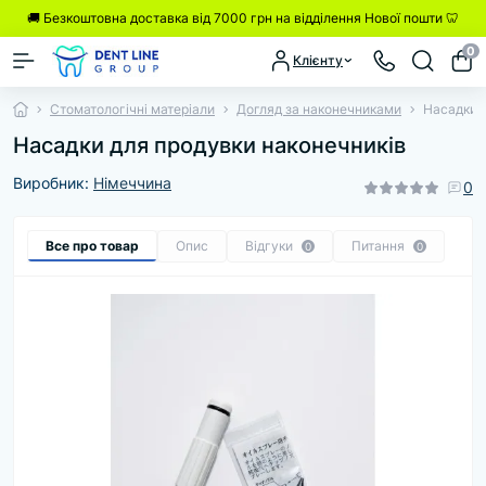
🚚 Безкоштовна доставка від 7000 грн на відділення Нової пошти 🦷
0
Клієнту
Стоматологічні матеріали
Догляд за наконечниками
Насадки 
Насадки для продувки наконечників
Виробник:
Німеччина
0
Все про товар
Опис
Відгуки
Питання
0
0