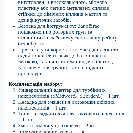
виготовлені з високоякісного,
міцного
пластику або легких металевих сплавів,
стійких до хімічних впливів мастил та
дезінфікуючих засобів.
Безпека для інструменту:
Запобігає
пошкодженню роторних груп та
підшипників,
забезпечуючи плавну роботу
без вібрації.
Простота у використанні:
Насадки легко та
надійно кріпляться як до балончика зі
змазкою,
так і до системи подачі повітря,
забезпечуючи зручність та швидкість
процедури.
Комплектація набору:
Універсальний адаптер для турбінних
наконечників (
$Midwest$
,
$Borden$
) – 1 шт.
Насадка для змащення низькошвидкісних
наконечників – 1 шт.
Тонка насадка-голка для точкового нанесення
– 1 шт.
Змінні гумові ущільнювачі – 2 шт.
Інструкція користувача – 1 шт.