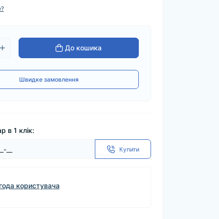
е?
До кошика
Швидке замовлення
р в 1 клік:
Купити
года користувача