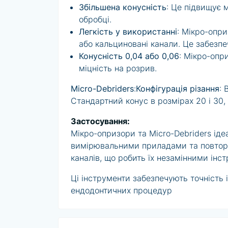
Збільшена конусність
: Це підвищує 
обробці.
Легкість у використанні
: Мікро-опр
або кальциновані канали. Це забезпеч
Конусність 0,04 або 0,06
: Мікро-опр
міцність на розрив.
Micro-Debriders
:
Конфігурація різання
: 
Стандартний конус в розмірах 20 і 30,
Застосування:
Мікро-опризори та Micro-Debriders ід
вимірювальними приладами та повторно
каналів, що робить їх незамінними інс
Ці інструменти забезпечують точність 
ендодонтичних процедур