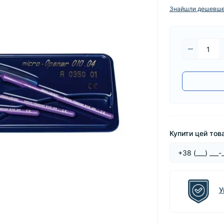
Знайшли дешевш
Купити цей това
У