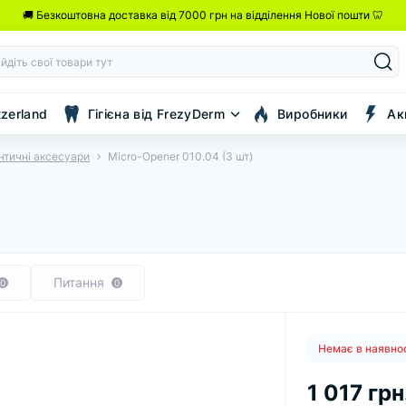
🚚 Безкоштовна доставка від 7000 грн на відділення Нової пошти 🦷
tzerland
Гігієна від FrezyDerm
Виробники
Ак
нтичні аксесуари
Micro-Opener 010.04 (3 шт)
Питання
0
0
Немає в наявно
1 017 грн