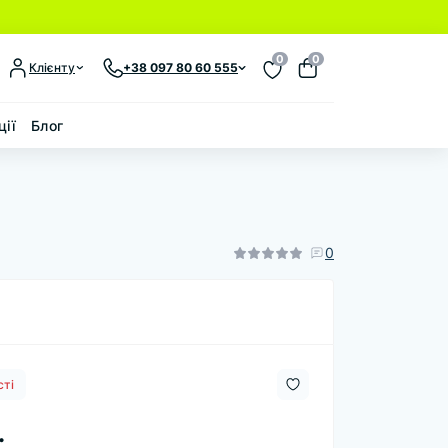
0
0
Клієнту
+38 097 80 60 555
ції
Блог
0
сті
.