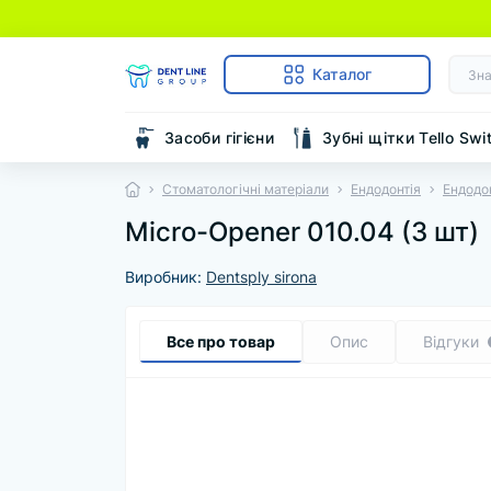
Каталог
Засоби гігієни
Зубні щітки Tello Swi
Стоматологічні матеріали
Ендодонтія
Ендодо
Micro-Opener 010.04 (3 шт)
Виробник:
Dentsply sirona
Все про товар
Опис
Відгуки