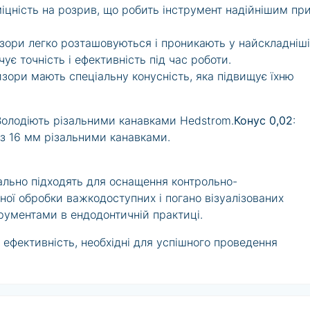
міцність на розрив, що робить інструмент надійнішим пр
изори легко розташовуються і проникають у найскладніші
ує точність і ефективність під час роботи.
изори мають спеціальну конусність, яка підвищує їхню
Володіють різальними канавками Hedstrom.
Конус 0,02
:
 з 16 мм різальними канавками.
еально підходять для оснащення контрольно-
ї обробки важкодоступних і погано візуалізованих
трументами в ендодонтичній практиці.
і ефективність, необхідні для успішного проведення