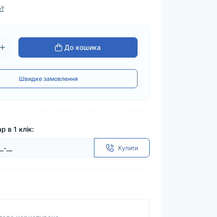
е?
До кошика
Швидке замовлення
р в 1 клік:
Купити