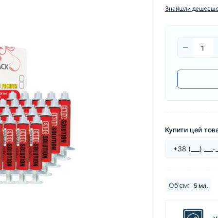
Знайшли дешевш
Купити цей това
Об'єм:
5 мл.