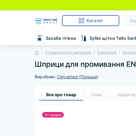
Каталог
Засоби гігієни
Зубні щітки Tello Swi
Стоматологічні матеріали
Ендодонтія
Ендодо
Шприци для промивання EN
Виробник:
Cercamed (Польща)
Все про товар
Опис
Характе
Хіт продаж