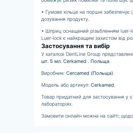
обмежує ризик помилки та полегшує іде
• Гумове кільце на поршні забезпечує 
дозування продукту.
• Шприц оснащений різьбленням luer-l
Luer-lock є найкращим захистом від ро
Застосування та вибір
У каталозі DentLine Group представлен
шт. 5 мл. Cerkamed . Польща
.
Виробник:
Cercamed (Польща)
.
Модель або артикул:
Cerkamed
.
Товар придатний для застосування у сто
лабораторіях.
Замовити онлайн можна на сайті; щодо