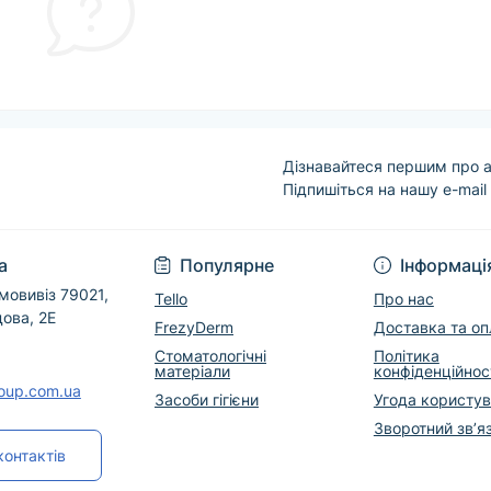
Дізнавайтеся першим про а
Підпишіться на нашу e-mail
Угода користувача
а
Популярне
Інформаці
мовивіз 79021,
Tello
Про нас
дова, 2Е
FrezyDerm
Доставка та оп
Стоматологічні
Політика
матеріали
конфіденційнос
roup.com.ua
Засоби гігієни
Угода користу
Зворотний зв’я
контактів