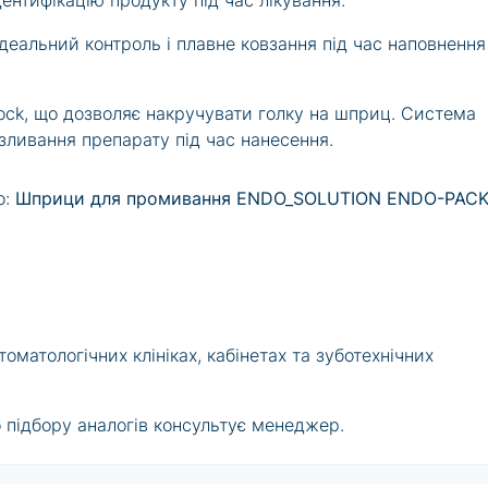
нтифікацію продукту під час лікування.
ідеальний контроль і плавне ковзання під час наповнення
ock, що дозволяє накручувати голку на шприц. Система
зливання препарату під час нанесення.
о:
Шприци для промивання ENDO_SOLUTION ENDO-PACK
матологічних клініках, кабінетах та зуботехнічних
 підбору аналогів консультує менеджер.