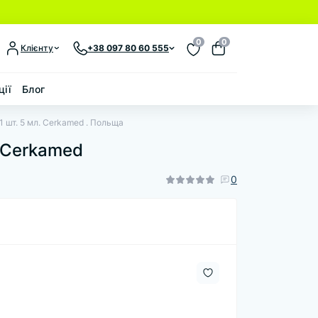
0
0
Клієнту
+38 097 80 60 555
ції
Блог
т. 5 мл. Cerkamed . Польща
 Cerkamed
0