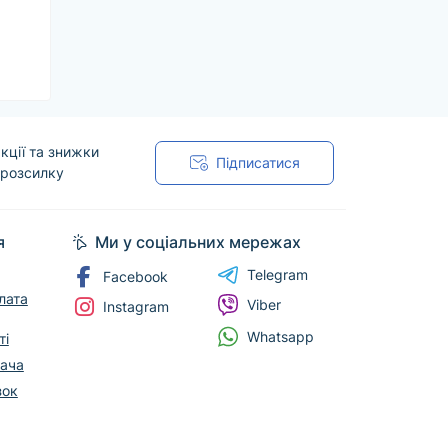
кції та знижки
Підписатися
 розсилку
я
Ми у соціальних мережах
Telegram
Facebook
лата
Viber
Instagram
Whatsapp
ті
вача
зок