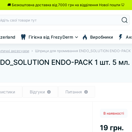
🚚 Безкоштовна доставка від 7000 грн на відділення Нової пошти 🦷
tzerland
Гігієна від FrezyDerm
Виробники
Ак
нтичні аксесуари
Шприци для промивання ENDO_SOLUTION ENDO-PACK 1 ш
DO_SOLUTION ENDO-PACK 1 шт. 5 мл.
ристики
Відгуки
Питання
0
0
В наявності
19 грн.