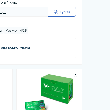
р в 1 клік:
Купити
Розмір:
м
№35
года користувача