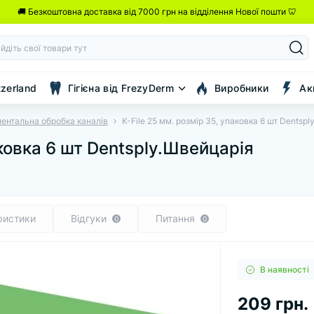
🚚 Безкоштовна доставка від 7000 грн на відділення Нової пошти 🦷
tzerland
Гігієна від FrezyDerm
Виробники
Ак
ментальна обробка каналів
K-File 25 мм. розмір 35, упаковка 6 шт Dentspl
аковка 6 шт Dentsply.Швейцарія
ристики
Відгуки
Питання
0
0
В наявності
209 грн.