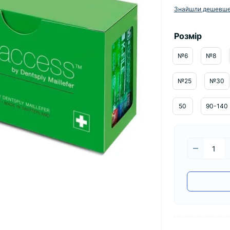
Знайшли дешевш
Розмір
№6
№8
№25
№30
50
90-140