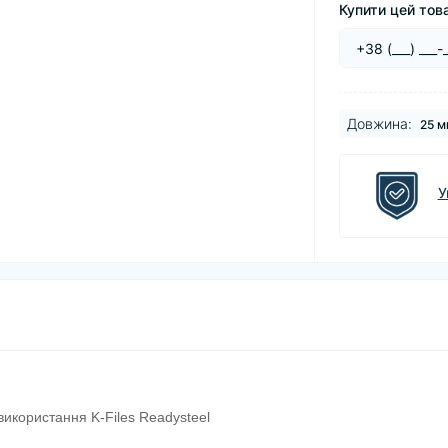
Купити цей това
Довжина:
25 м
У
використання K-Files Readysteel