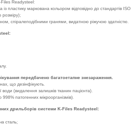
Files Readysteel:
а із пластику маркована кольором відповідно до стандартів ISO
 розміру);
ином, спіралеподібними гранями, видатною ріжучою здатністю.
teel:
алу.
фікування передбачено багатоетапне знезараження.
нах, що дезінфікують.
 води (видалення залишків тканин пацієнта).
о 998% патогенних мікроорганізмів).
них дрильборів системи K-Files Readysteel:
ча сталь;