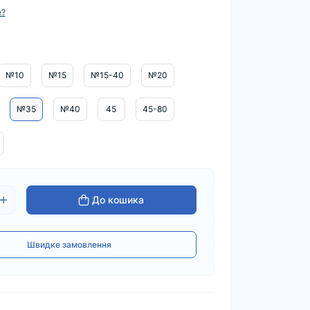
е?
№10
№15
№15-40
№20
№35
№40
45
45-80
До кошика
Швидке замовлення