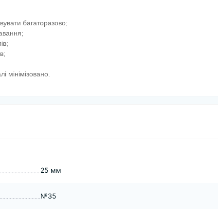
овувати багаторазово;
авання;
ів;
в;
і мінімізовано.
25 мм
№35