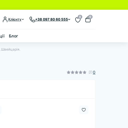
0
0
Клієнту
+38 097 80 60 555
ції
Блог
y.Швейцарія.
0