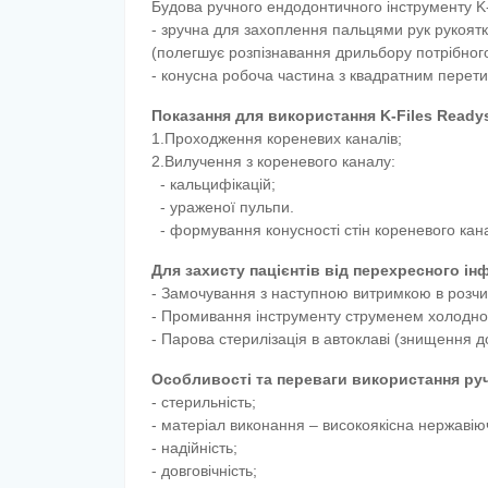
Будова ручного ендодонтичного інструменту K-
- зручна для захоплення пальцями рук рукоятк
(полегшує розпізнавання дрильбору потрібного
- конусна робоча частина з квадратним перет
Показання для використання K-Files Readys
1.Проходження кореневих каналів;
2.Вилучення з кореневого каналу:
- кальцифікацій;
- ураженої пульпи.
- формування конусності стін кореневого кан
Для захисту пацієнтів від перехресного ін
- Замочування з наступною витримкою в розчи
- Промивання інструменту струменем холодної
- Парова стерилізація в автоклаві (знищення д
Особливості та переваги використання руч
- стерильність;
- матеріал виконання – високоякісна нержавію
- надійність;
- довговічність;