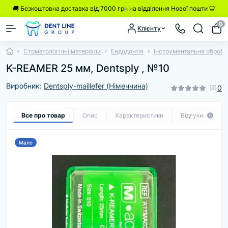
🚚 Безкоштовна доставка від 7000 грн на відділення Нової пошти 🦷
0
Клієнту
Стоматологічні матеріали
Ендодонтія
Інструментальна обробк
K-REAMER 25 мм, Dentsply , №10
Виробник:
Dentsply-maillefer (Німеччина)
0
Все про товар
Опис
Характеристики
Відгуки
0
Мало