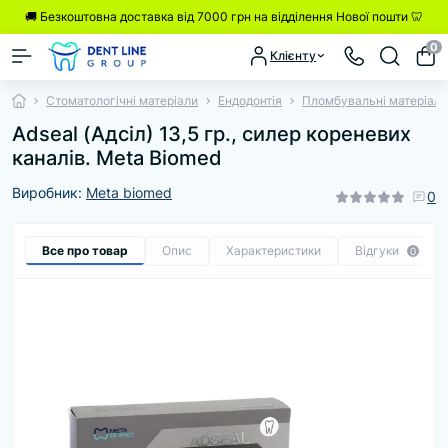
🚚 Безкоштовна доставка від 7000 грн на відділення Нової пошти 🦷
0
Клієнту
Стоматологічні матеріали
Ендодонтія
Пломбувальні матеріали
Adseal (Адсіл) 13,5 гр., силер кореневих
каналів. Meta Biomed
Виробник:
Meta biomed
0
Все про товар
Опис
Характеристики
Відгуки
0