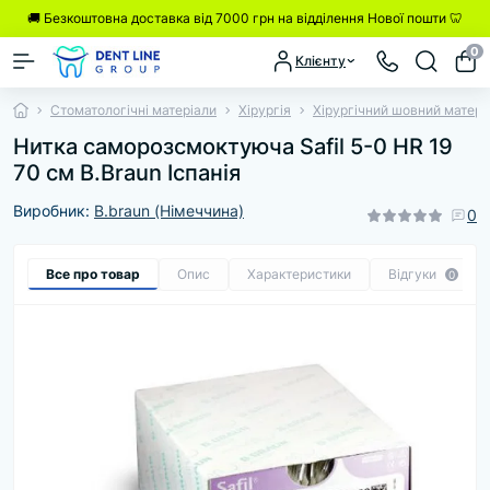
🚚 Безкоштовна доставка від 7000 грн на відділення Нової пошти 🦷
0
Клієнту
Стоматологічні матеріали
Хірургія
Хірургічний шовний матері
Нитка саморозсмоктуюча Safil 5-0 HR 19
70 см B.Braun Іспанія
Виробник:
B.braun (Німеччина)
0
Все про товар
Опис
Характеристики
Відгуки
0