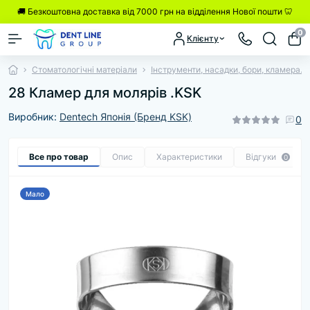
🚚 Безкоштовна доставка від 7000 грн на відділення Нової пошти 🦷
0
Клієнту
Стоматологічні матеріали
Інструменти, насадки, бори, кламера.
28 Кламер для молярів .KSK
Виробник:
Dentech Японія (Бренд KSK)
0
Все про товар
Опис
Характеристики
Відгуки
0
Мало