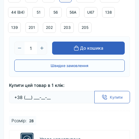
44 (B4)
51
56
56А
U67
138
139
201
202
203
205
До кошика
Швидке замовлення
Купити цей товар в 1 клік:
Купити
Розмір:
28