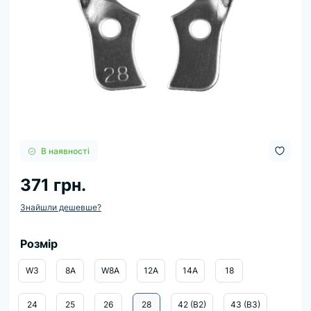
В наявності
371 грн.
Знайшли дешевше?
Розмір
W3
8А
W8A
12A
14A
18
24
25
26
28
42 (B2)
43 (B3)