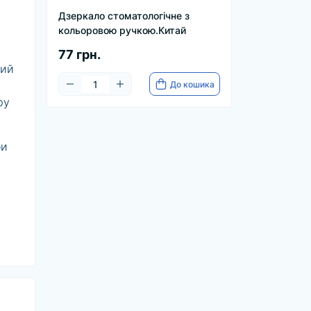
Дзеркало стоматологічне з
кольоровою ручкою.Китай
77 грн.
ний
До кошика
ру
би