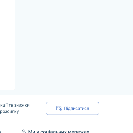
кції та знижки
Підписатися
 розсилку
я
Ми у соціальних мережах