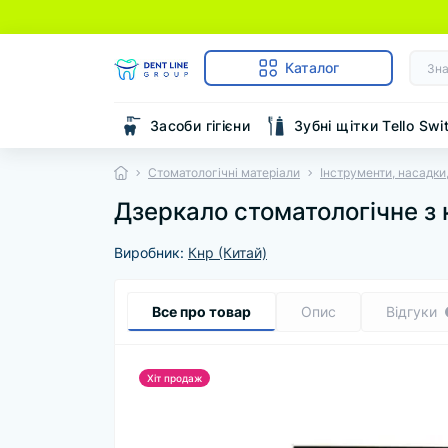
Каталог
Засоби гігієни
Зубні щітки Tello Swi
Стоматологічні матеріали
Інструменти, насадки,
Дзеркало стоматологічне з
Виробник:
Кнр (Китай)
Все про товар
Опис
Відгуки
Хіт продаж