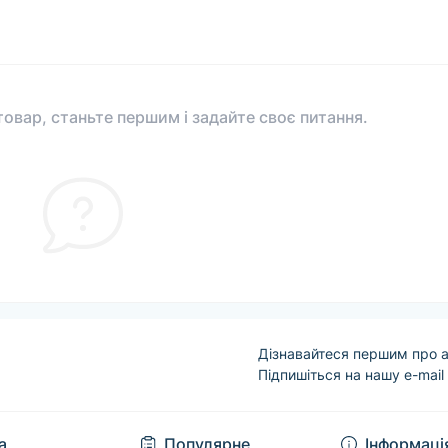
овар, станьте першим і задайте своє питання.
Дізнавайтеся першим про а
Підпишіться на нашу e-mail
Угода користувача
а
Популярне
Інформаці