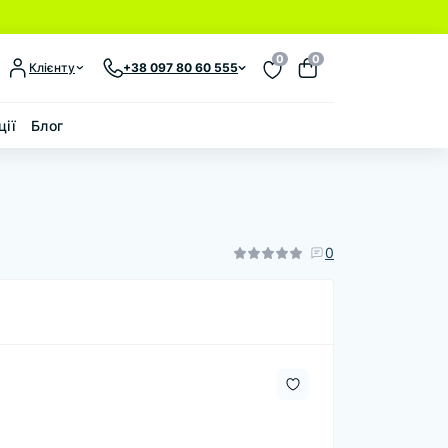
0
0
Клієнту
+38 097 80 60 555
ції
Блог
0