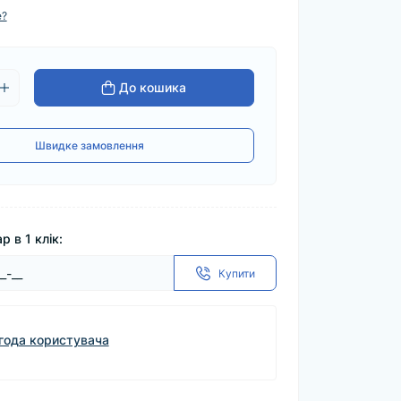
е?
До кошика
Швидке замовлення
р в 1 клік:
Купити
года користувача