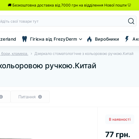
🚚 Безкоштовна доставка від 7000 грн на відділення Нової пошти 🦷
tzerland
Гігієна від FrezyDerm
Виробники
Ак
 бори, кламера.
Дзеркало стоматологічне з кольоровою ручкою.Китай
 кольоровою ручкою.Китай
Питання
0
0
В наявності
77 грн.