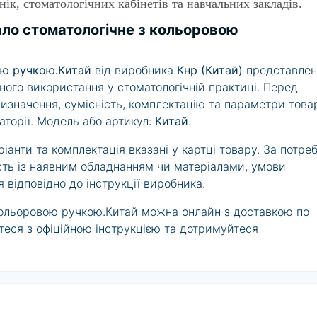
нік, стоматологічних кабінетів та навчальних закладів.
ало стоматологічне з кольоровою
ою ручкою.Китай
від виробника
Кнр (Китай)
представле
йного використання у стоматологічній практиці. Перед
значення, сумісність, комплектацію та параметри това
аторії. Модель або артикул:
Китай
.
іанти та комплектація вказані у картці товару. За потре
ть із наявним обладнанням чи матеріалами, умови
 відповідно до інструкції виробника.
кольоровою ручкою.Китай можна онлайн з доставкою по
теся з офіційною інструкцією та дотримуйтеся