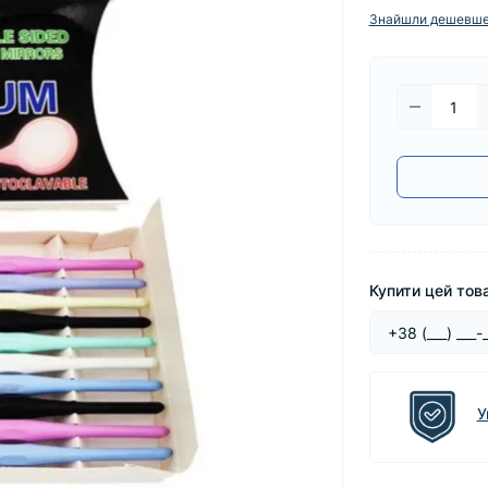
Знайшли дешевш
Купити цей това
У