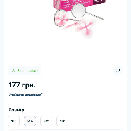
В наявності
177 грн.
Знайшли дешевше?
Розмір
№3
№4
№5
№6