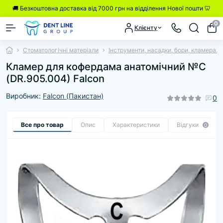
🚚 Безкоштовна доставка від 7000 грн на відділення Нової пошти 🦷
0
Клієнту
Стоматологічні матеріали
Інструменти, насадки, бори, кламера.
Кламер для кофердама анатомічний №C
(DR.905.004) Falcon
Виробник:
Falcon (Пакистан)
0
Все про товар
Опис
Характеристики
Відгуки
0