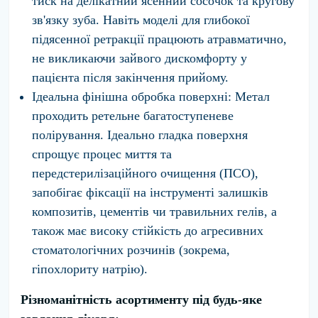
тиск на делікатний ясенний сосочок та кругову
зв'язку зуба. Навіть моделі для глибокої
підясенної ретракції працюють атравматично,
не викликаючи зайвого дискомфорту у
пацієнта після закінчення прийому.
Ідеальна фінішна обробка поверхні:
Метал
проходить ретельне багатоступеневе
полірування. Ідеально гладка поверхня
спрощує процес миття та
передстерилізаційного очищення (ПСО),
запобігає фіксації на інструменті залишків
композитів, цементів чи травильних гелів, а
також має високу стійкість до агресивних
стоматологічних розчинів (зокрема,
гіпохлориту натрію).
Різноманітність асортименту під будь-яке