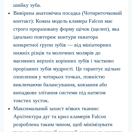
шийку зуба.
Вивірена анатомічна посадка (Чотириточковий
контакт):
Кожна модель кламера Falcon має
строго прораховану форму щічок (щелеп), яка
ідеально повторює контури екватора
конкретної групи зубів — від мініатюрних
нижніх різців та молочних молярів до
масивних верхніх корінних зубів і частково
прорізаних зубів мудрості. Це гарантує щільне
охоплення у чотирьох точках, повністю
виключаючи балансування, ковзання або
випадкове злітання системи під натягом
товстих хусток.
Максимальний захист м'яких тканин:
Архітектура дуг та крил кламерів Falcon
розроблена таким чином, щоб мінімізувати