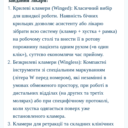
завдання лікаря:
Крилеві кламери (Winged):
Класичний вибір
для швидкої роботи. Наявність бічних
крильцях дозволяє асистенту або лікарю
зібрати всю систему (кламер + хустка + рамка)
на робочому столі та внести її в ротову
порожнину пацієнта одним рухом («в один
клік»), суттєво економлячи час прийому.
Безкрилеві кламери (Wingless):
Компактні
інструменти зі спеціальним маркуванням
(літера
W
перед номером), які незамінні в
умовах обмеженого простору, при роботі в
дистальних відділах (на других та третіх
молярах) або при специфічному протоколі,
коли хустка одягається поверх уже
встановленого кламера.
Кламери для ретракції та складних клінічних