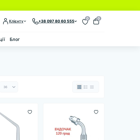
0
0
Клієнту
+38 097 80 60 555
ції
Блог