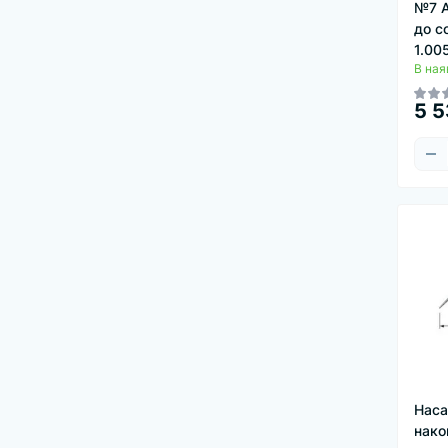
№7 А
до с
1.00
В ная
5 5
Наса
нако