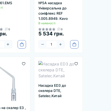
61.EMS
№5А насадка
ті
Універсальна до
соніфлекс REF
1.005.8949. Kavo
В наявності
0
0
рн.
5 534 грн.
Насадка ED3 до
скелера DTE,
Satelec.Китай
 на скалер E3 ,