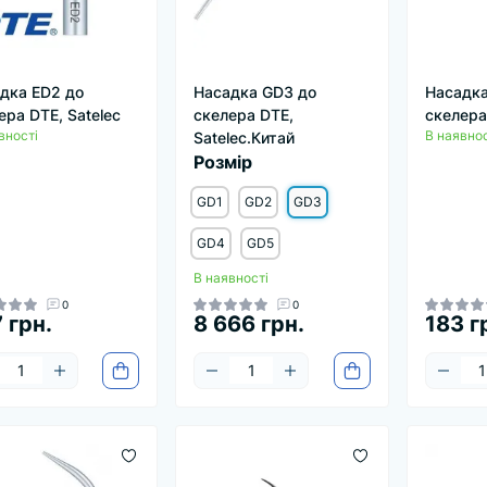
дка ED2 до
Насадка GD3 до
Насадка
ера DTE, Satelec
скелера DTE,
скелера
вності
В наявнос
Satelec.Китай
Розмір
GD1
GD2
GD3
GD4
GD5
В наявності
0
0
 грн.
8 666 грн.
183 г