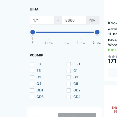
ЦІНА
-
грн.
Клю
дина
1L п
наса
171
2 тис.
4 тис.
7 тис.
9 тис.
Wood
В ная
РОЗМІР
171
E3
E3D
E5
G1
G2
G3
G4
G5
GD1
GD2
GD3
GD4