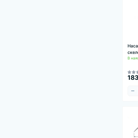
Наса
скел
В ная
183