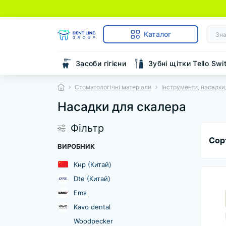
Каталог
Засоби гігієни
Зубні щітки Tello Swi
Стоматологічні матеріали
Інструменти, насадки,
Насадки для скалера
Фільтр
Сор
ВИРОБНИК
Кнр (Китай)
Dte (Китай)
Ems
Kavo dental
Woodpecker