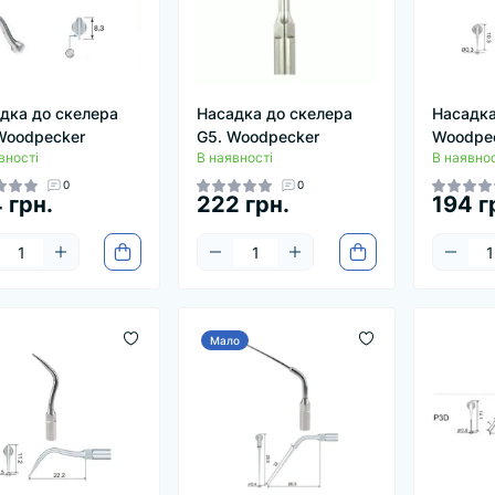
дка до скелера
Насадка до скелера
Насадка
Woodpecker
G5. Woodpecker
Woodpe
вності
В наявності
В наявнос
0
0
 грн.
222 грн.
194 г
Мало