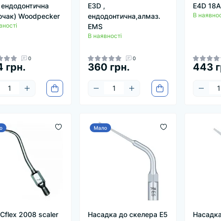
, ендодонтична
E3D ,
E4D 18A
В наявнос
очак) Woodpecker
ендодонтична,алмаз.
вності
EMS
В наявності
0
0
 грн.
360 грн.
443 г
о
Мало
Cflex 2008 scaler
Насадка до скелера E5
Насадка