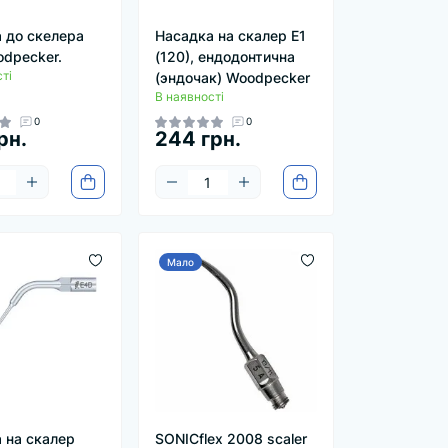
 до скелера
Насадка на скалер E1
dpecker.
(120), ендодонтична
ті
(эндочак) Woodpecker
В наявності
0
0
рн.
244 грн.
Мало
 на скалер
SONICflex 2008 scaler