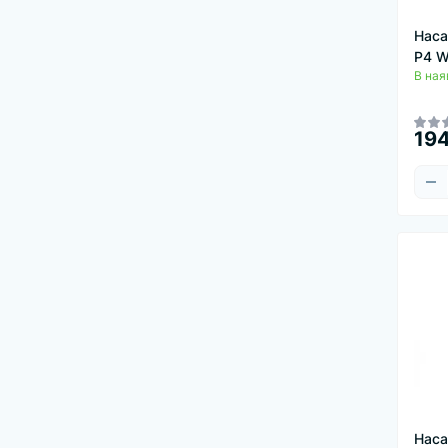
Наса
P4 W
В ная
194
Наса