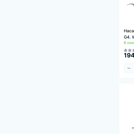
Наса
G4. 
В ная
194