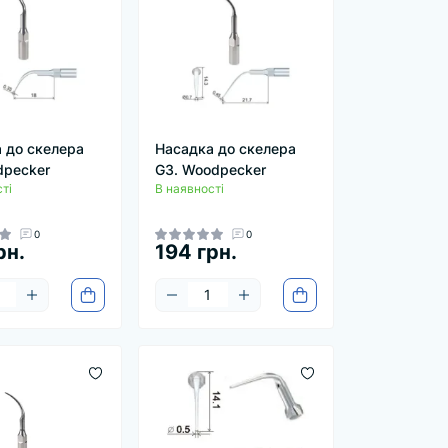
 до скелера
Насадка до скелера
dpecker
G3. Woodpecker
ті
В наявності
0
0
рн.
194 грн.