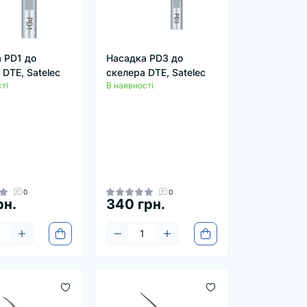
 PD1 до
Насадка PD3 до
 DTE, Satelec
скелера DTE, Satelec
ті
В наявності
0
0
рн.
340 грн.