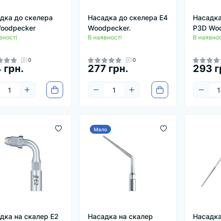
дка до скелера
Насадка до скелера E4
Насадка
oodpecker
Woodpecker.
P3D Woo
вності
В наявності
В наявнос
0
0
 грн.
277 грн.
293 г
Мало
дка на скалер E2
Насадка на скалер
Насадка