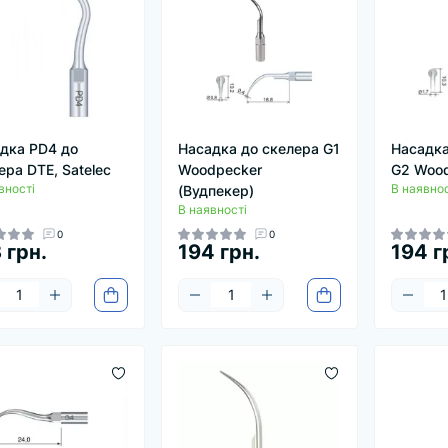
дка PD4 до
Насадка до скелера G1
Насадка
ера DTE, Satelec
Woodpecker
G2 Woo
вності
В наявнос
(Вудпекер)
В наявності
0
0
 грн.
194 грн.
194 г