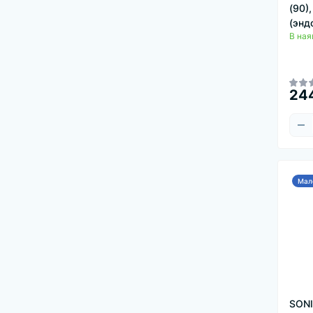
(90)
(энд
В ная
244
Мал
SONI