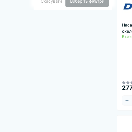
Скасувати
Виберіть фільтри
Наса
скел
В ная
277