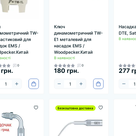
ч
Ключ
Насадка
мометричний TW-
динамометричний TW-
DTE, Sat
В наявнос
ластиковий для
E1 металевий для
док EMS /
насадок EMS /
pecker.Китай
Woodpecker.Китай
вності
В наявності
0
0
 грн.
180 грн.
277 г
Безкоштовна доставка