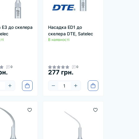
 E3 до скелера
Насадка ED1 до
elec
скелера DTE, Satelec
ті
В наявності
0
0
рн.
277 грн.