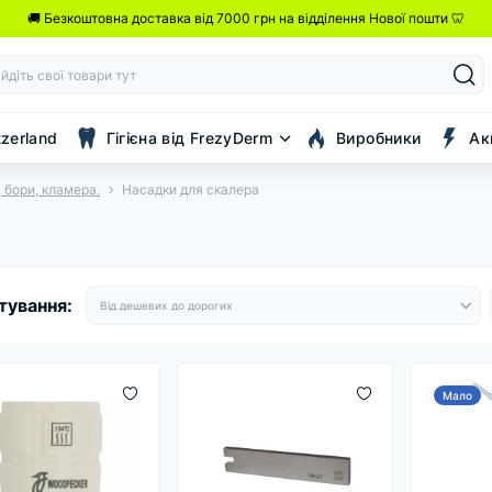
🚚 Безкоштовна доставка від 7000 грн на відділення Нової пошти 🦷
tzerland
Гігієна від FrezyDerm
Виробники
Ак
 бори, кламера.
Насадки для скалера
тування:
Мало