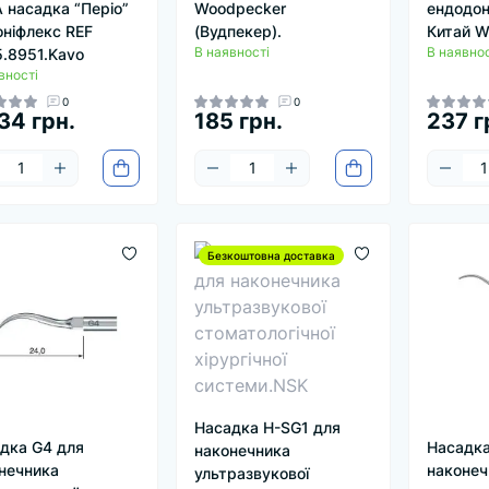
 насадка “Періо”
Woodpecker
ендодон
оніфлекс REF
(Вудпекер).
Китай W
В наявності
В наявнос
5.8951.Kavo
вності
0
0
34 грн.
185 грн.
237 г
Безкоштовна доставка
Насадка H-SG1 для
дка G4 для
Насадка
наконечника
нечника
наконеч
ультразвукової