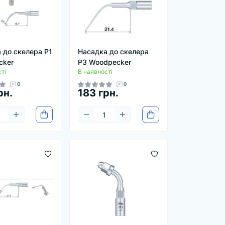
 до скелера P1
Насадка до скелера
cker
P3 Woodpecker
ті
В наявності
0
0
рн.
183 грн.