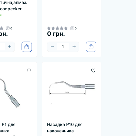
тична,алмаз.
oodpecker
ті
0
0
рн.
0 грн.
 P1 для
Насадка P10 для
ника
наконечника