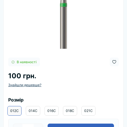
В наявності
100 грн.
Знайшли дешевше?
Розмір
012C
014C
016C
018C
021C