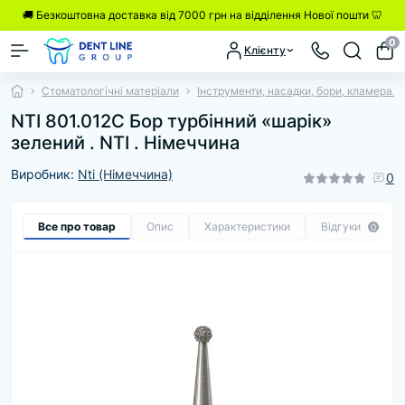
🚚 Безкоштовна доставка від 7000 грн на відділення Нової пошти 🦷
0
Клієнту
Стоматологічні матеріали
Інструменти, насадки, бори, кламера.
NTI 801.012C Бор турбінний «шарік»
зелений . NTI . Німеччина
Виробник:
Nti (Німеччина)
0
Все про товар
Опис
Характеристики
Відгуки
0