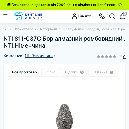
🚚 Безкоштовна доставка від 7000 грн на відділення Нової пошти 🦷
0
Клієнту
Стоматологічні матеріали
Інструменти, насадки, бори, кламера.
NTI 811-037С Бор алмазний ромбовидний .
NTI.Німеччина
Виробник:
Nti (Німеччина)
0
Все про товар
Опис
Відгуки
Питання
0
0