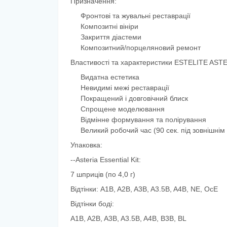
Призначення:
Фронтові та жувальні реставрації
Композитні вініри
Закриття діастеми
Композитний/порцеляновий ремонт
Властивості та характеристики
ESTELITE ASTE
Видатна естетика
Невидимі межі реставрації
Покращений і довговічний блиск
Спрощене моделювання
Відмінне формування та полірування
Великий робочий час (90 сек. під зовнішнім
Упаковка:
--Asteria Essential Kit:
7 шприців (по 4,0 г)
Відтінки: A1B, A2B, A3B, A3.5B, A4B, NE, OcE
Відтінки боді
:
A1B, A2B, A3B, A3.5B, A4B, B3B, BL