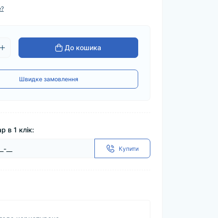
е?
До кошика
Швидке замовлення
р в 1 клік:
Купити