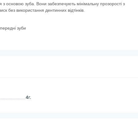
ття з основою зуба. Вони забезпечують мінімальну прозорості з
ск без використання дентинних відтінків.
передні зуби
4г.