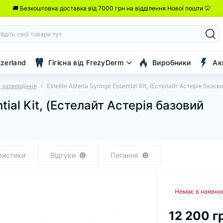
🚚 Безкоштовна доставка від 7000 грн на відділення Нової пошти 🦷
tzerland
Гігієна від FrezyDerm
Виробники
Ак
 затвердіння
Estelite Asteria Syringe Essential Kit, (Естелайт Астерія базо
ntial Kit, (Естелайт Астерія базовий
ристики
Відгуки
Питання
0
0
Немає в наявно
12 200 г