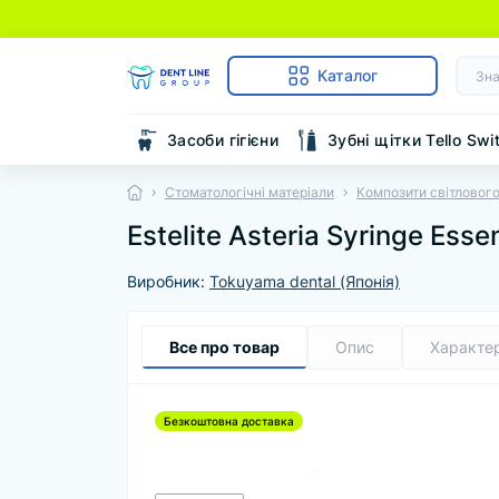
Каталог
Засоби гігієни
Зубні щітки Tello Swi
Стоматологічні матеріали
Композити світлового
Estelite Asteria Syringe Esse
Виробник:
Tokuyama dental (Японія)
Все про товар
Опис
Характе
Безкоштовна доставка