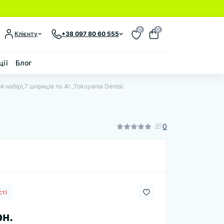
0
0
Клієнту
+38 097 80 60 555
ції
Блог
вий набір),7 шприців по 4г.,Tokuyama Dental.
0
сті
рн.