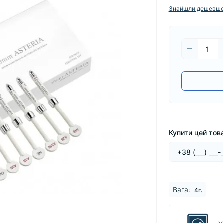
Знайшли дешевш
Купити цей това
Baга:
4г.