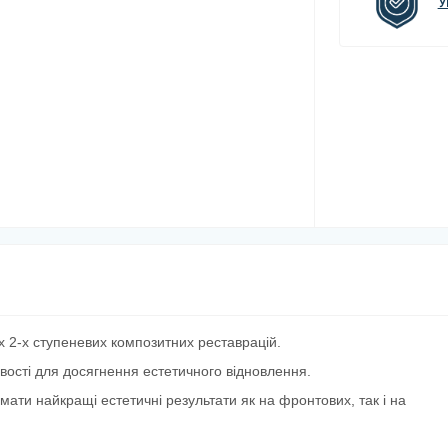
У
2-х ступеневих композитних реставрацій
.
вості для досягнення естетичного відновлення.
ати найкращі естетичні результати як на фронтових, так і на