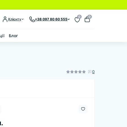
0
0
Клієнту
+38 097 80 60 555
ції
Блог
0
.