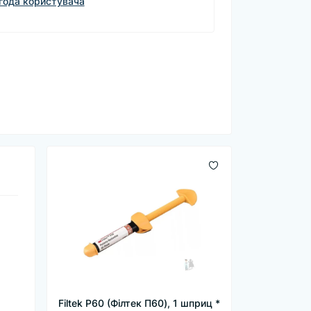
года користувача
Filtek P60 (Філтек П60), 1 шприц *