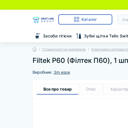
Каталог
Засоби гігієни
Зубні щітки Tello Swi
Стоматологічні матеріали
Композити світлового
Filtek P60 (Філтек П60), 1 ш
Виробник:
3m espe
Все про товар
Опис
Характе