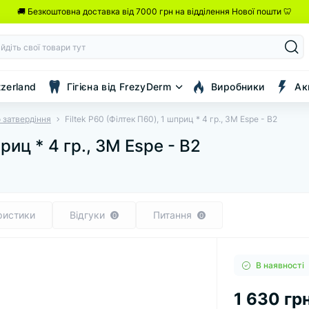
🚚 Безкоштовна доставка від 7000 грн на відділення Нової пошти 🦷
tzerland
Гігієна від FrezyDerm
Виробники
Ак
 затвердіння
Filtek P60 (Філтек П60), 1 шприц * 4 гр., 3M Espe - B2
приц * 4 гр., 3M Espe - B2
ристики
Відгуки
Питання
0
0
В наявності
1 630 грн