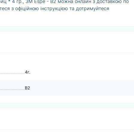
риц * 4 гр., 3M Espe - B2 можна онлайн з доставкою по
теся з офіційною інструкцією та дотримуйтеся
4г.
B2