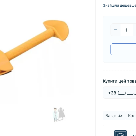
Знайшли дешевш
Купити цей това
Baга:
Колі
4г.