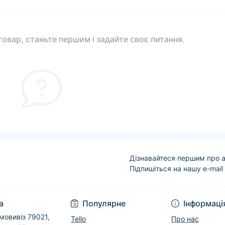
овар, станьте першим і задайте своє питання.
Дізнавайтеся першим про а
Підпишіться на нашу e-mail
Угода користувача
а
Популярне
Інформаці
мовивіз 79021,
Tello
Про нас