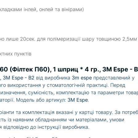
ладками інлей, онлей та вінірами)
но лише 20сек. для полімеризації шару товщиною 2,5мм
тних пунктів
60 (Філтек П60), 1 шприц * 4 гр., 3M Espe - 
., 3M Espe - B2
від виробника
3m espe
представлений у
ого використання у стоматологічній практиці. Перед
значення, сумісність, комплектацію та параметри това
аторії. Модель або артикул:
3M Espe
.
іанти та комплектація вказані у картці товару. За потре
ть із наявним обладнанням чи матеріалами, умови
 відповідно до інструкції виробника.