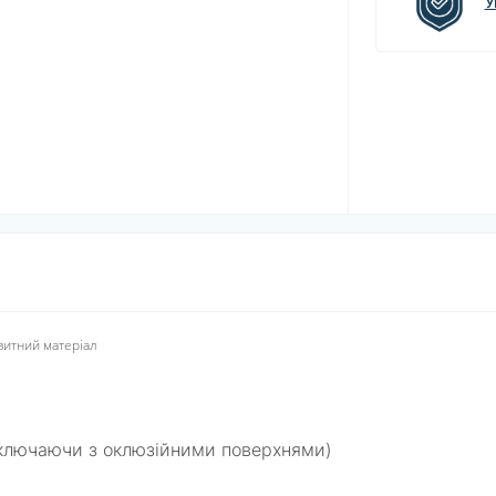
У
зитний матеріал
включаючи з оклюзійними поверхнями)