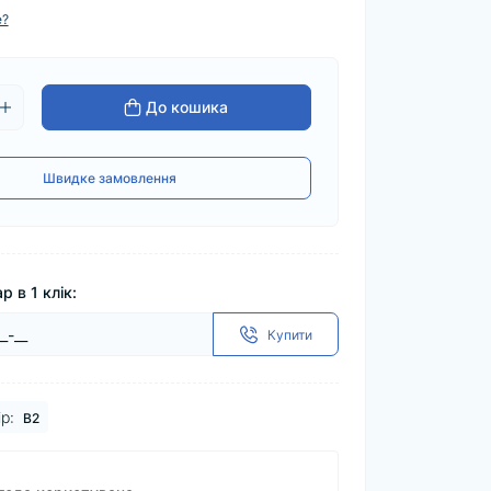
е?
До кошика
Швидке замовлення
р в 1 клік:
Купити
р:
B2