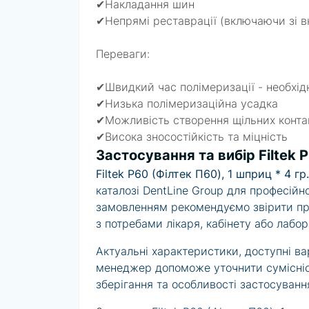
✔Накладання шин
✔Непрямі реставрації (включаючи зі вк
Переваги:
✔Швидкий час полімеризації - необхід
✔Низька полімеризаційна усадка
✔Можливість створення щільних контак
✔Висока зносостійкість та міцність
Застосування та вибір Filtek P
Filtek P60 (Філтек П60), 1 шприц * 4 гр
каталозі DentLine Group для професійн
замовленням рекомендуємо звірити при
з потребами лікаря, кабінету або лабор
Актуальні характеристики, доступні вар
менеджер допоможе уточнити сумісніс
зберігання та особливості застосування