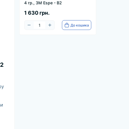
4 гр., 3M Espe - B2
1 630 грн.
До кошика
B2
ру
би