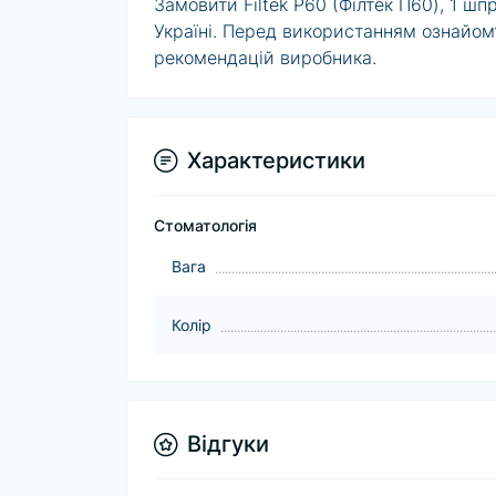
Замовити Filtek P60 (Філтек П60), 1 шп
Україні. Перед використанням ознайом
рекомендацій виробника.
Характеристики
Стоматологія
Baга
Колір
Відгуки