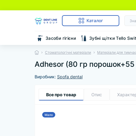
Каталог
Засоби гігієни
Зубні щітки Tello Swi
Стоматологічні матеріали
Матеріали для тимча
Adhesor (80 гр порошок+55 
Виробник:
Spofa dental
Все про товар
Опис
Характе
Мало