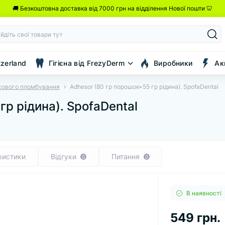
🚚 Безкоштовна доставка від 7000 грн на відділення Нової пошти 🦷
tzerland
Гігієна від FrezyDerm
Виробники
Ак
сового пломбування
Adhesor (80 гр порошок+55 гр рідина). SpofaDental
гр рідина). SpofaDental
ристики
Відгуки
Питання
0
0
В наявності
549 грн.