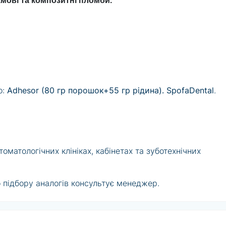
амові та композитні пломби.
о:
Adhesor (80 гр порошок+55 гр рідина). SpofaDental
.
матологічних клініках, кабінетах та зуботехнічних
 підбору аналогів консультує менеджер.