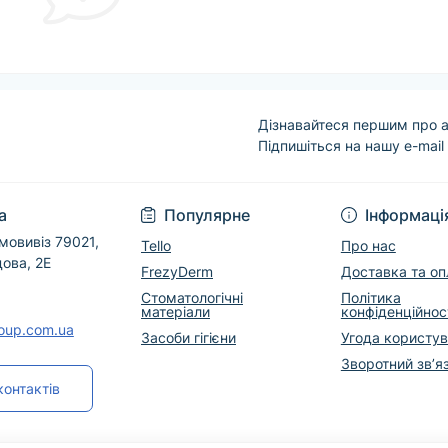
Дізнавайтеся першим про а
Підпишіться на нашу e-mail
Угода користувача
а
Популярне
Інформаці
мовивіз 79021,
Tello
Про нас
дова, 2Е
FrezyDerm
Доставка та оп
Стоматологічні
Політика
матеріали
конфіденційнос
roup.com.ua
Засоби гігієни
Угода користу
Зворотний зв’я
контактів