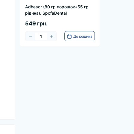
Adhesor (80 гр порошок+55 гр
рідина). SpofaDental
549 грн.
До кошика