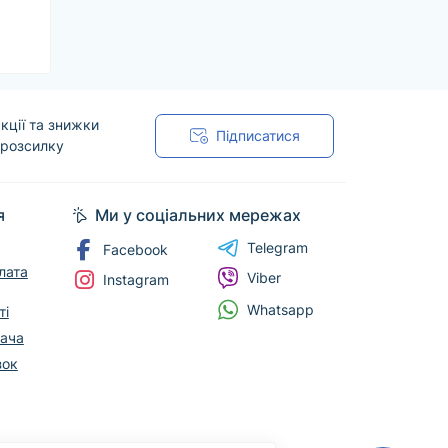
кції та знижки
Підписатися
 розсилку
я
Ми у соціальних мережах
Telegram
Facebook
лата
Viber
Instagram
Whatsapp
ті
вача
зок