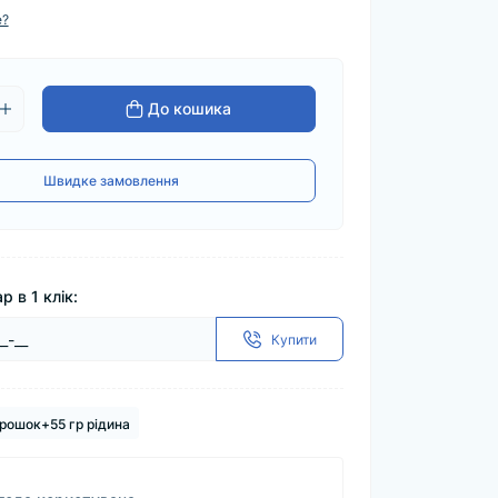
е?
До кошика
Швидке замовлення
р в 1 клік:
Купити
орошок+55 гр рідина