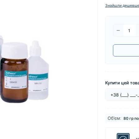
Знайшли дешевш
Купити цей това
Об'єм:
80 гр п