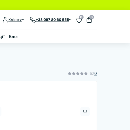
0
0
Клієнту
+38 097 80 60 555
ції
Блог
0