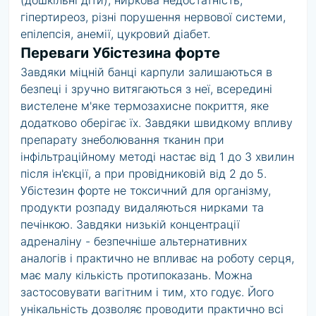
(дошкільні діти), ниркова недостатність,
гіпертиреоз, різні порушення нервової системи,
епілепсія, анемії, цукровий діабет.
Переваги Убістезина форте
Завдяки міцній банці карпули залишаються в
безпеці і зручно витягаються з неї, всередині
вистелене м'яке термозахисне покриття, яке
додатково оберігає їх. Завдяки швидкому впливу
препарату знеболювання тканин при
інфільтраційному методі настає від 1 до 3 хвилин
після ін'єкції, а при провідниковій від 2 до 5.
Убістезин форте не токсичний для організму,
продукти розпаду видаляються нирками та
печінкою. Завдяки низькій концентрації
адреналіну - безпечніше альтернативних
аналогів і практично не впливає на роботу серця,
має малу кількість протипоказань. Можна
застосовувати вагітним і тим, хто годує. Його
унікальність дозволяє проводити практично всі