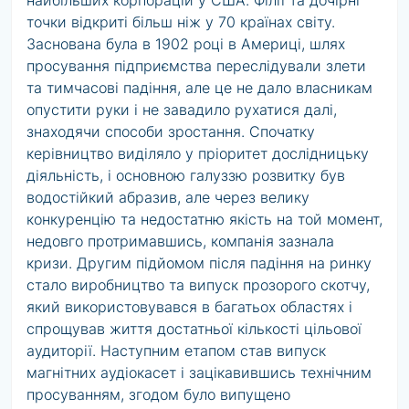
найбільших корпорацій у США. Філії та дочірні
точки відкриті більш ніж у 70 країнах світу.
Заснована була в 1902 році в Америці, шлях
просування підприємства переслідували злети
та тимчасові падіння, але це не дало власникам
опустити руки і не завадило рухатися далі,
знаходячи способи зростання. Спочатку
керівництво виділяло у пріоритет дослідницьку
діяльність, і основною галуззю розвитку був
водостійкий абразив, але через велику
конкуренцію та недостатню якість на той момент,
недовго протримавшись, компанія зазнала
кризи. Другим підйомом після падіння на ринку
стало виробництво та випуск прозорого скотчу,
який використовувався в багатьох областях і
спрощував життя достатньої кількості цільової
аудиторії. Наступним етапом став випуск
магнітних аудіокасет і зацікавившись технічним
просуванням, згодом було випущено