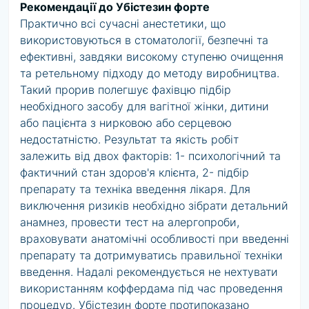
Рекомендації до Убістезин форте
Практично всі сучасні анестетики, що
використовуються в стоматології, безпечні та
ефективні, завдяки високому ступеню очищення
та ретельному підходу до методу виробництва.
Такий прорив полегшує фахівцю підбір
необхідного засобу для вагітної жінки, дитини
або пацієнта з нирковою або серцевою
недостатністю. Результат та якість робіт
залежить від двох факторів: 1- психологічний та
фактичний стан здоров'я клієнта, 2- підбір
препарату та техніка введення лікаря. Для
виключення ризиків необхідно зібрати детальний
анамнез, провести тест на алергопроби,
враховувати анатомічні особливості при введенні
препарату та дотримуватись правильної техніки
введення. Надалі рекомендується не нехтувати
використанням коффердама під час проведення
процедур. Убістезин форте протипоказано