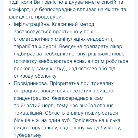
тоді, коли Ви повністю відчуватимете спокій та
комфорт, це безпосередньо впливає на якість та
швидкість процедури.
Інфільтраційна. Класичний метод,
застосовується практично у всіх
стоматологічних маніпуляціях ендодонтії,
терапії та хірургії. Введення препарату лікар
підбирає за необхідністю: внутрішньокістково
(спочатку знеболюється ясна, а потім робиться
прокол у саму кістку), надкістково або під
слизову оболонку.
Провідникова. Пріоритетна при тривалих
операціях, вводиться анестетик з вищою
концентрацією, безпосередньо в сам
трійчастий нерв, тому час знеболювання
триваліший. Область впливу поширюється
більше ніж на один зуб. Поділяють на кілька
видів: торусальну, піднебінну, мандібулярну,
туберальну.