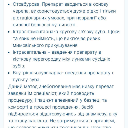
Стовбурова. Препарат вводиться в основу
черепа, використовується дуже рідко і тільки
в стаціонарних умовах, при невралгії або
сильної больової чутливості.
Інтралігаментарна-в кругову зв'язку зуба. Щоки
та язик не німіють, що виключає ризик
мимовільного прикушування.
Інтрасептальна – введення препарату в
кісткову перегородку між лунками сусідніх
зубів.
Внутрішньопульпарна- введення препарату в
пульпу зуба.
Даний метод знеболювання має низку переваг,
завдяки їм спеціаліст, який проводить
процедуру, і пацієнт впевнений у безпеці та
комфорті в процесі проведення. Засіб
підбирається відштовхуючись від анамнезу, віку
та стану пацієнта. Не затримується в організмі,
що дозволяє уникнути токсичної дії. Повністю