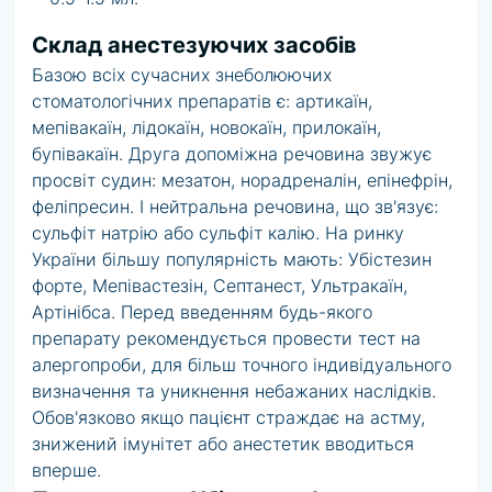
Склад анестезуючих засобів
Базою всіх сучасних знеболюючих
стоматологічних препаратів є: артикаїн,
мепівакаїн, лідокаїн, новокаїн, прилокаїн,
бупівакаїн. Друга допоміжна речовина звужує
просвіт судин: мезатон, норадреналін, епінефрін,
феліпресин. І нейтральна речовина, що зв'язує:
сульфіт натрію або сульфіт калію. На ринку
України більшу популярність мають: Убістезин
форте, Мепівастезін, Септанест, Ультракаїн,
Артінібса. Перед введенням будь-якого
препарату рекомендується провести тест на
алергопроби, для більш точного індивідуального
визначення та уникнення небажаних наслідків.
Обов'язково якщо пацієнт страждає на астму,
знижений імунітет або анестетик вводиться
вперше.