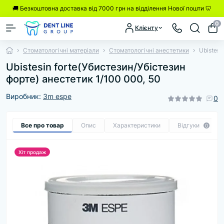
🚚 Безкоштовна доставка від 7000 грн на відділення Нової пошти 🦷
0
Клієнту
Стоматологічні матеріали
Стоматологічні анестетики
Ubistesi
Ubistesin forte(Убистезин/Убістезин
форте) анестетик 1/100 000, 50
Виробник:
3m espe
0
Все про товар
Опис
Характеристики
Відгуки
0
Хіт продаж