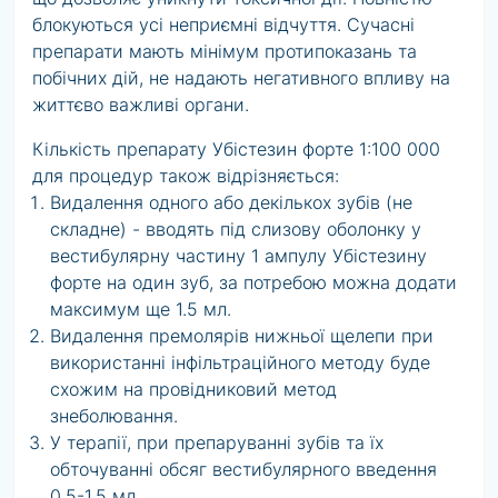
блокуються усі неприємні відчуття. Сучасні
препарати мають мінімум протипоказань та
побічних дій, не надають негативного впливу на
життєво важливі органи.
Кількість препарату Убістезин форте 1:100 000
для процедур також відрізняється:
Видалення одного або декількох зубів (не
складне) - вводять під слизову оболонку у
вестибулярну частину 1 ампулу Убістезину
форте на один зуб, за потребою можна додати
максимум ще 1.5 мл.
Видалення премолярів нижньої щелепи при
використанні інфільтраційного методу буде
схожим на провідниковий метод
знеболювання.
У терапії, при препаруванні зубів та їх
обточуванні обсяг вестибулярного введення
0.5-1.5 мл.