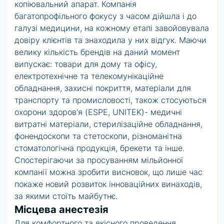
копіювальний апарат. Компанія
багатопрофільного фокусу з часом дійшла і до
галузі медицини, на кожному етапі завойовувала
довіру клієнтів та знаходила у них відгук. Маючи
велику кількість брендів на даний момент
випускає: товари для дому та офісу,
електротехнічне та телекомунікаційне
обладнання, захисні покриття, матеріали для
транспорту та промисловості, також стосуються
охорони здоров'я (ESPE, UNITEK)- медичні
витратні матеріали, стерилізаційне обладнання,
фонендоскопи та стетоскопи, різноманітна
стоматологічна продукція, брекети та інше.
Спостерігаючи за просуванням мільйонної
компанії можна зробити висновок, що лише час
покаже новий розвиток інноваційних винаходів,
за якими стоїть майбутнє.
Місцева анестезія
Для комфортного та якісного проведення