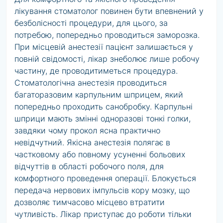
лікування стоматолог повинен бути впевнений у
безболісності процедури, для цього, за
потребою, попередньо проводиться заморозка.
При місцевій анестезії пацієнт залишається у
повній свідомості, лікар знеболює лише робочу
частину, де проводитиметься процедура.
Стоматологічна анестезія проводиться
багаторазовим карпульним шприцем, який
попередньо проходить санобробку. Карпульні
шприци мають змінні одноразові тонкі голки,
завдяки чому прокол ясна практично
невідчутний. Якісна анестезія полягає в
частковому або повному усуненні больових
відчуттів в області робочого поля, для
комфортного проведення операції. Блокується
передача нервових імпульсів кору мозку, що
дозволяє тимчасово місцево втратити
чутливість. Лікар приступає до роботи тільки