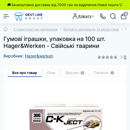
🚚 Безкоштовна доставка від 7000 грн на відділення Нової пошти 🦷
0
Клієнту
Стоматологічні матеріали
Витратні матеріали та аксесуари
Гу
Гумові іграшки, упаковка на 100 шт.
Hager&Werken - Свійські тварини
Виробник:
Hager&werken
0
Все про товар
Опис
Відгуки
Питання
0
0