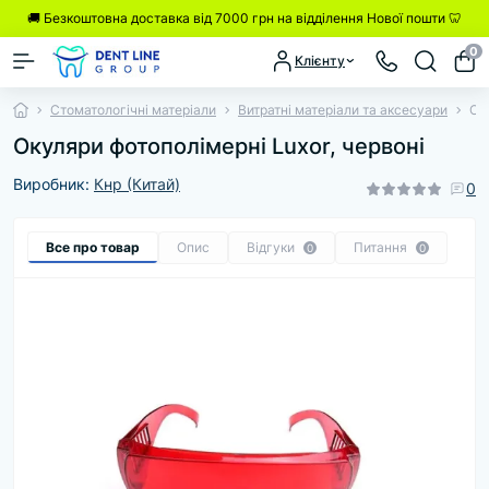
🚚 Безкоштовна доставка від 7000 грн на відділення Нової пошти 🦷
0
Клієнту
Стоматологічні матеріали
Витратні матеріали та аксесуари
Ок
Окуляри фотополімерні Luxor, червоні
Виробник:
Кнр (Китай)
0
Все про товар
Опис
Відгуки
Питання
0
0