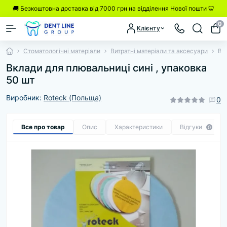
🚚 Безкоштовна доставка від 7000 грн на відділення Нової пошти 🦷
0
Клієнту
Стоматологічні матеріали
Витратні матеріали та аксесуари
Вк
Вклади для плювальниці сині , упаковка
50 шт
Виробник:
Roteck (Польща)
0
Все про товар
Опис
Характеристики
Відгуки
0