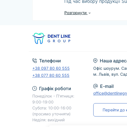
Під час вибору продукції Su
матеріалами, а також офіці
Розгорнути
у відповідній картці товару.
Менеджери DentLine Group д
Для безпечного професійног
Телефони
Наша адрес
+38 097 80 60 555
Офіс шоурум. Са
м. Львів, вул. Са
+38 077 80 60 555
E-mail
Графік роботи
office@dentlineg
Понеділок - П'ятниця:
9:00-19:00
Субота: 10:00-16:00
Перейти до 
(просимо уточняти)
Неділя: вихідний