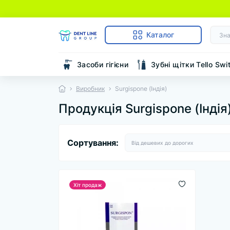
Каталог
Засоби гігієни
Зубні щітки Tello Swi
Виробник
Surgispone (Індія)
Продукція Surgispone (Індія
Сортування:
Хіт продаж