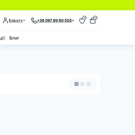
0
0
Клієнту
+38 097 80 60 555
ції
Блог