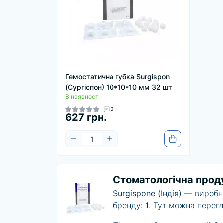
Гемостатична губка Surgispon
(Сургіспон) 10*10*10 мм 32 шт
В наявності
0
627 грн.
Стоматологічна проду
Surgispone (Індія)
— виробник
бренду:
1
. Тут можна перегл