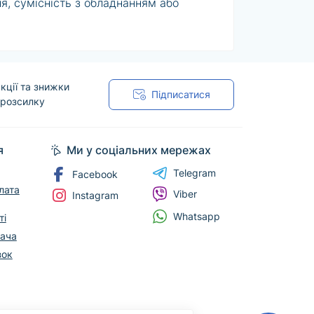
ня, сумісність з обладнанням або
 форму випуску й комплектацію наведені
ріант і оформити доставку по Україні.
кції та знижки
Підписатися
 розсилку
я
Ми у соціальних мережах
Telegram
Facebook
лата
Viber
Instagram
Whatsapp
ті
вача
зок