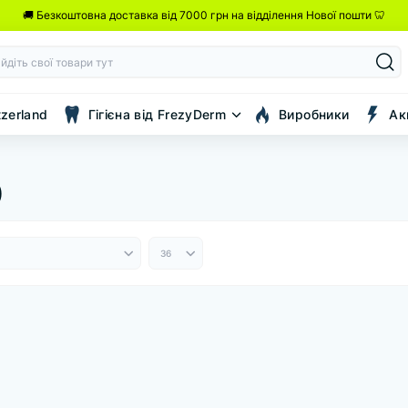
🚚 Безкоштовна доставка від 7000 грн на відділення Нової пошти 🦷
tzerland
Гігієна від FrezyDerm
Виробники
Ак
)