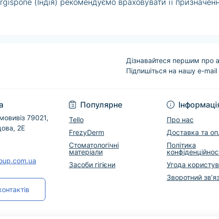
rgispone (Індія) рекомендуємо враховувати її призначен
йні рекомендації виробника. Дані про конкретну модель,
опоможуть уточнити наявність, підібрати відповідний ва
о використання дотримуйтеся інструкції виробника.
Дізнавайтеся першим про а
Підпишіться на нашу e-mail
Угода користувача
а
Популярне
Інформаці
мовивіз 79021,
Tello
Про нас
дова, 2Е
FrezyDerm
Доставка та оп
Стоматологічні
Політика
матеріали
конфіденційнос
roup.com.ua
Засоби гігієни
Угода користу
Зворотний зв’я
контактів