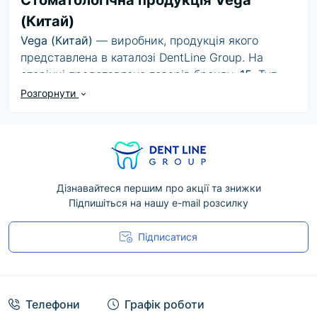
Стоматологічна продукція Vega
(Китай)
Vega (Китай)
— виробник, продукція якого
представлена в каталозі DentLine Group. На
сторінці представлено товарів бренду:
15
. Тут
можна переглянути доступні товари бренду,
Розгорнути
порівняти ціни, характеристики та варіанти
комплектації.
Під час вибору продукції Vega (Китай)
рекомендуємо враховувати її призначення,
сумісність з обладнанням або матеріалами, а
Дізнавайтеся першим про акції та знижки
Підпишіться на нашу e-mail розсилку
також офіційні рекомендації виробника. Дані про
конкретну модель, форму випуску й
Підписатися
комплектацію наведені у відповідній картці
товару.
Угода користувача
Менеджери DentLine Group допоможуть
уточнити наявність, підібрати відповідний
Телефони
Графік роботи