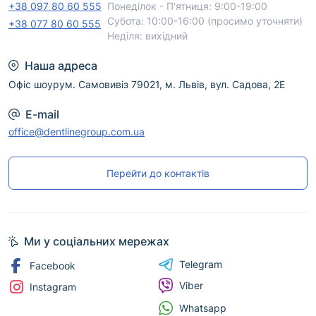
варіант і оформити доставку по Україні. Для
+38 097 80 60 555
Понеділок - П'ятниця: 9:00-19:00
безпечного професійного використання
Субота: 10:00-16:00 (просимо уточняти)
+38 077 80 60 555
дотримуйтеся інструкції виробника.
Неділя: вихідний
Наша адреса
Офіс шоурум. Самовивіз 79021, м. Львів, вул. Садова, 2Е
E-mail
office@dentlinegroup.com.ua
Перейти до контактів
Ми у соціальних мережах
Telegram
Facebook
Viber
Instagram
Whatsapp