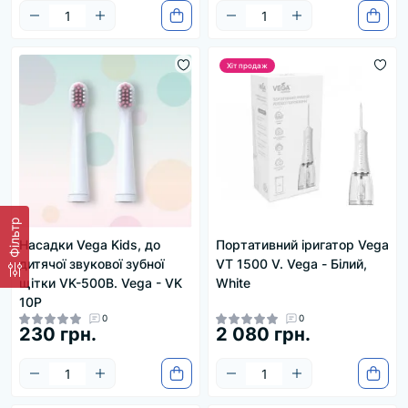
Хіт продаж
Фільтр
Насадки Vega Kids, до
Портативний іригатор Vega
дитячої звукової зубної
VT 1500 V. Vega - Білий,
щітки VK-500B. Vega - VK
White
10P
0
0
230 грн.
2 080 грн.