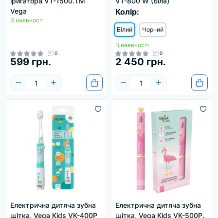
іригатора VT-1500.ТM
VT-800 W (Біла)
Vega
Колір:
В наявності
Білий
Чорний
В наявності
0
0
599 грн.
2 450 грн.
Електрична дитяча зубна
Електрична дитяча зубна
щітка, Vega Kids VK-400P
щітка, Vega Kids VK-500P.