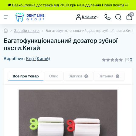
🚚 Безкоштовна доставка від 7000 грн на відділення Нової пошти 🦷
0
Клієнту
Засоби гігієни
Багатофункціональний дозатор зубної пасти.Китай
Багатофункціональний дозатор зубної
пасти.Китай
Виробник:
Кнр (Китай)
0
Все про товар
Опис
Відгуки
Питання
0
0