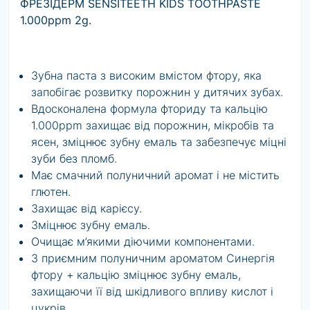
ФРЕЗІДЕРМ SENSITEETH KIDS TOOTHPASTE
1.000ppm 2g.
Зубна паста з високим вмістом фтору, яка
запобігає розвитку порожнин у дитячих зубах.
Вдосконалена формула фториду та кальцію
1.000ppm захищає від порожнин, мікробів та
ясен, зміцнює зубну емаль та забезпечує міцні
зуби без пломб.
Має смачний полуничний аромат і не містить
глютен.
Захищає від карієсу.
Зміцнює зубну емаль.
Очищає м’якими діючими компонентами.
З приємним полуничним ароматом Синергія
фтору + кальцію зміцнює зубну емаль,
захищаючи її від шкідливого впливу кислот і
цукрів.