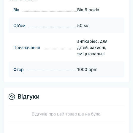
Вік
Від 6 років
Об'єм
50 мл
антікаріес, для
Призначення
дітей, захисні,
зміцнювальні
Фтор
1000 ppm
Відгуки
Відгуків про цей товар ще не було.