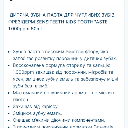
ДИТЯЧА ЗУБНА ПАСТА ДЛЯ ЧУТЛИВИХ ЗУБІВ
ФРЕЗІДЕРМ SENSITEETH KIDS TOOTHPASTE
1.000ppm 50ml.
Зубна паста з високим вмістом фтору, яка
запобігає розвитку порожнин у дитячих зубах.
Вдосконалена формула фториду та кальцію
1.000ppm захищає від порожнин, мікробів та
ясен, зміцнює зубну емаль та забезпечує міцні
зуби без пломб.
Має смачний полуничний аромат і не містить
глютен.
Захищає від карієсу.
Зміцнює зубну емаль.
Очищає м’якими діючими компонентами.
З приємним полуничним ароматом Синергія