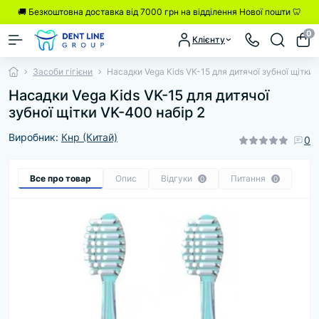
🚚 Безкоштовна доставка від 7000 грн на відділення Нової пошти 🦷
0
Клієнту
Засоби гігієни
Насадки Vega Kids VK-15 для дитячої зубної щітки 
Насадки Vega Kids VK-15 для дитячої
зубної щітки VK-400 набір 2
Виробник:
Кнр (Китай)
0
Все про товар
Опис
Відгуки
Питання
0
0