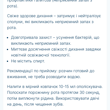
профілактики галитоза (неприємний запах з
рота).
Свіже здорове дихання – затримує і нейтралізує
сполуки, які викликають неприємний запах з
рота.
Довготривала захист – усунення бактерій, що
викликають неприємний запах.
Миттєве досягнення свіжості дихання завдяки
новітній освіжаючої технології.
Не містить спирт.
Рекомендації по прийому: розчин готовий до
вживання, не треба розводити водою.
Налити в мірний ковпачок 10-15 мл ополіскувача.
Полоскати порожнину рота протягом 30 секунд,
потім виплюнути рідина. Використовувати двічі
на день, після чищення зубів.