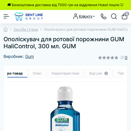
🚚 Безкоштовна доставка від 7000 грн на відділення Нової пошти 🦷
0
Клієнту
Засоби гігієни
Ополіскувач для ротової порожнини GUM HaliCont
Ополіскувач для ротової порожнини GUM
HaliControl, 300 мл. GUM
Виробник:
Gum
0
се про товар
Опис
Характеристики
Відгуки
Питанн
0